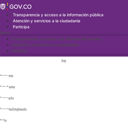
Saltar
al
contenido
Transparencia y acceso a la información pública
Atención y servicios a la ciudadanía
Participa
Menu
Transparencia y acceso a la información pública
Atención y servicios a la ciudadanía
Participa
Soy:
Aspirante
Estudiante
Egresado
Docente/Empleado
Niño