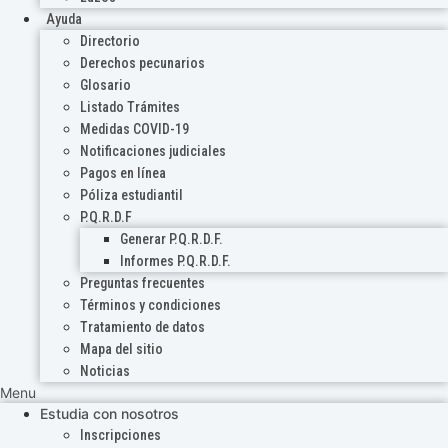
Ayuda
Directorio
Derechos pecunarios
Glosario
Listado Trámites
Medidas COVID-19
Notificaciones judiciales
Pagos en línea
Póliza estudiantil
P.Q.R.D.F
Generar P.Q.R.D.F.
Informes P.Q.R.D.F.
Preguntas frecuentes
Términos y condiciones
Tratamiento de datos
Mapa del sitio
Noticias
Menu
Estudia con nosotros
Inscripciones