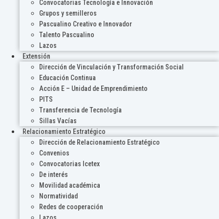
Convocatorias Tecnología e Innovación
Grupos y semilleros
Pascualino Creativo e Innovador
Talento Pascualino
Lazos
Extensión
Dirección de Vinculación y Transformación Social
Educación Continua
Acción E – Unidad de Emprendimiento
PITS
Transferencia de Tecnología
Sillas Vacías
Relacionamiento Estratégico
Dirección de Relacionamiento Estratégico
Convenios
Convocatorias Icetex
De interés
Movilidad académica
Normatividad
Redes de cooperación
Lazos