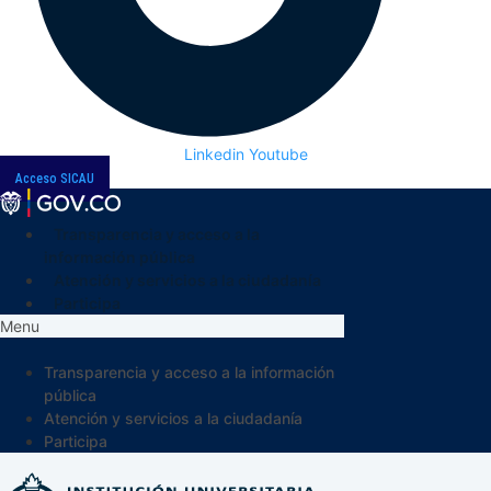
Linkedin
Youtube
Acceso SICAU
Transparencia y acceso a la
información pública
Atención y servicios a la ciudadanía
Participa
Menu
Transparencia y acceso a la información
pública
Atención y servicios a la ciudadanía
Participa