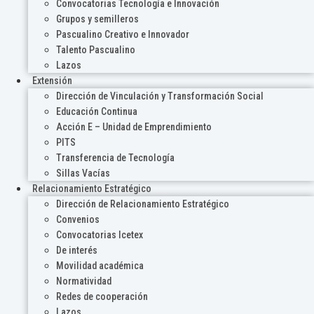
Convocatorias Tecnología e Innovación
Grupos y semilleros
Pascualino Creativo e Innovador
Talento Pascualino
Lazos
Extensión
Dirección de Vinculación y Transformación Social
Educación Continua
Acción E – Unidad de Emprendimiento
PITS
Transferencia de Tecnología
Sillas Vacías
Relacionamiento Estratégico
Dirección de Relacionamiento Estratégico
Convenios
Convocatorias Icetex
De interés
Movilidad académica
Normatividad
Redes de cooperación
Lazos