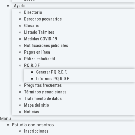
Ayuda
Directorio
Derechos pecunarios
Glosario
Listado Trámites
Medidas COVID-19
Notificaciones judiciales
Pagos en línea
Póliza estudiantil
P.Q.R.D.F
Generar P.Q.R.D.F.
Informes P.Q.R.D.F.
Preguntas frecuentes
Términos y condiciones
Tratamiento de datos
Mapa del sitio
Noticias
Menu
Estudia con nosotros
Inscripciones