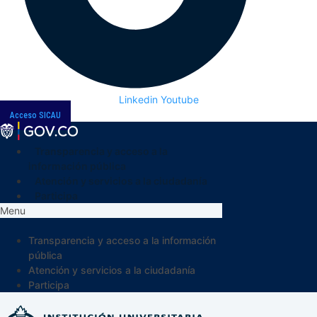
Linkedin
Youtube
Acceso SICAU
Transparencia y acceso a la
información pública
Atención y servicios a la ciudadanía
Participa
Menu
Transparencia y acceso a la información
pública
Atención y servicios a la ciudadanía
Participa