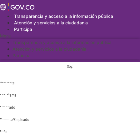
Saltar
al
contenido
Transparencia y acceso a la información pública
Atención y servicios a la ciudadanía
Participa
Menu
Transparencia y acceso a la información pública
Atención y servicios a la ciudadanía
Participa
Soy:
Aspirante
Estudiante
Egresado
Docente/Empleado
Niño