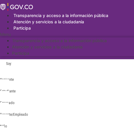
Saltar
al
contenido
Transparencia y acceso a la información pública
Atención y servicios a la ciudadanía
Participa
Menu
Transparencia y acceso a la información pública
Atención y servicios a la ciudadanía
Participa
Soy:
Aspirante
Estudiante
Egresado
Docente/Empleado
Niño