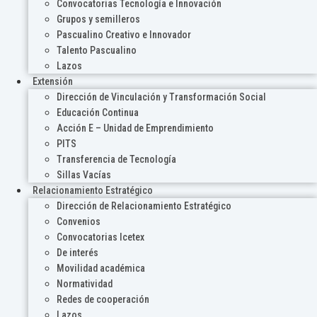
Convocatorias Tecnología e Innovación
Grupos y semilleros
Pascualino Creativo e Innovador
Talento Pascualino
Lazos
Extensión
Dirección de Vinculación y Transformación Social
Educación Continua
Acción E – Unidad de Emprendimiento
PITS
Transferencia de Tecnología
Sillas Vacías
Relacionamiento Estratégico
Dirección de Relacionamiento Estratégico
Convenios
Convocatorias Icetex
De interés
Movilidad académica
Normatividad
Redes de cooperación
Lazos