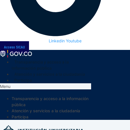
Linkedin
Youtube
Acceso SICAU
Transparencia y acceso a la
información pública
Atención y servicios a la ciudadanía
Participa
Menu
Transparencia y acceso a la información
pública
Atención y servicios a la ciudadanía
Participa