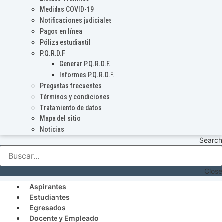
Medidas COVID-19
Notificaciones judiciales
Pagos en línea
Póliza estudiantil
P.Q.R.D.F
Generar P.Q.R.D.F.
Informes P.Q.R.D.F.
Preguntas frecuentes
Términos y condiciones
Tratamiento de datos
Mapa del sitio
Noticias
Search
Close
Aspirantes
Estudiantes
Egresados
Docente y Empleado