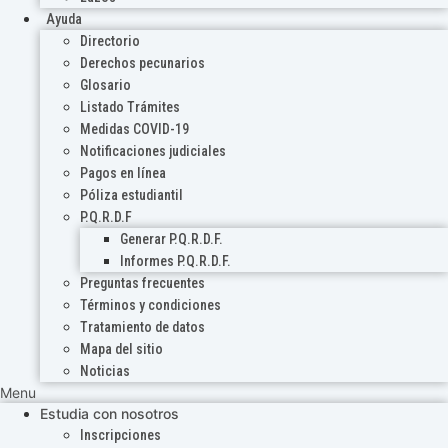
Ayuda
Directorio
Derechos pecunarios
Glosario
Listado Trámites
Medidas COVID-19
Notificaciones judiciales
Pagos en línea
Póliza estudiantil
P.Q.R.D.F
Generar P.Q.R.D.F.
Informes P.Q.R.D.F.
Preguntas frecuentes
Términos y condiciones
Tratamiento de datos
Mapa del sitio
Noticias
Menu
Estudia con nosotros
Inscripciones