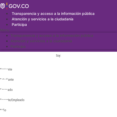
Saltar
al
contenido
Transparencia y acceso a la información pública
Atención y servicios a la ciudadanía
Participa
Menu
Transparencia y acceso a la información pública
Atención y servicios a la ciudadanía
Participa
Soy:
Aspirante
Estudiante
Egresado
Docente/Empleado
Niño