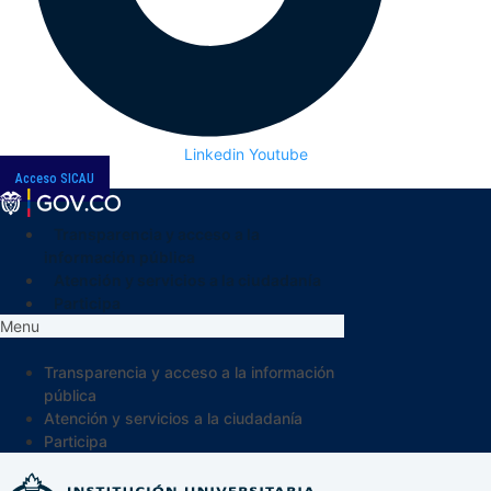
Linkedin
Youtube
Acceso SICAU
Transparencia y acceso a la
información pública
Atención y servicios a la ciudadanía
Participa
Menu
Transparencia y acceso a la información
pública
Atención y servicios a la ciudadanía
Participa