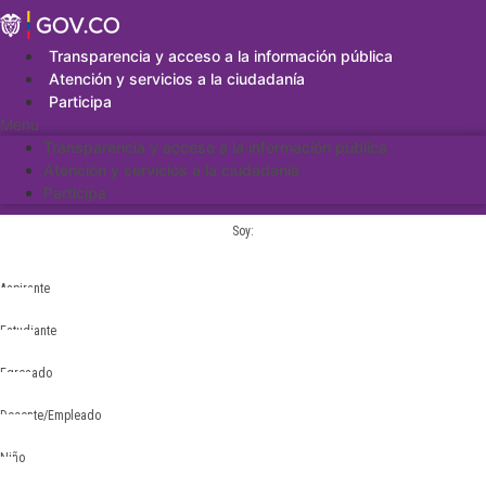
Saltar
al
contenido
Transparencia y acceso a la información pública
Atención y servicios a la ciudadanía
Participa
Menu
Transparencia y acceso a la información pública
Atención y servicios a la ciudadanía
Participa
Soy:
Aspirante
Estudiante
Egresado
Docente/Empleado
Niño