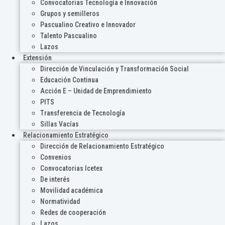
Convocatorias Tecnología e Innovación
Grupos y semilleros
Pascualino Creativo e Innovador
Talento Pascualino
Lazos
Extensión
Dirección de Vinculación y Transformación Social
Educación Continua
Acción E – Unidad de Emprendimiento
PITS
Transferencia de Tecnología
Sillas Vacías
Relacionamiento Estratégico
Dirección de Relacionamiento Estratégico
Convenios
Convocatorias Icetex
De interés
Movilidad académica
Normatividad
Redes de cooperación
Lazos