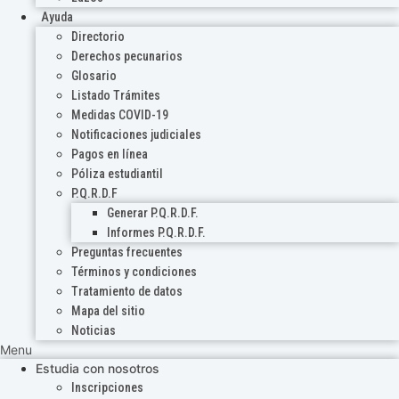
Ayuda
Directorio
Derechos pecunarios
Glosario
Listado Trámites
Medidas COVID-19
Notificaciones judiciales
Pagos en línea
Póliza estudiantil
P.Q.R.D.F
Generar P.Q.R.D.F.
Informes P.Q.R.D.F.
Preguntas frecuentes
Términos y condiciones
Tratamiento de datos
Mapa del sitio
Noticias
Menu
Estudia con nosotros
Inscripciones