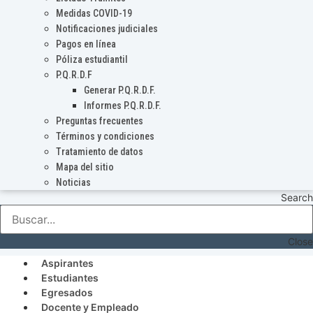
Medidas COVID-19
Notificaciones judiciales
Pagos en línea
Póliza estudiantil
P.Q.R.D.F
Generar P.Q.R.D.F.
Informes P.Q.R.D.F.
Preguntas frecuentes
Términos y condiciones
Tratamiento de datos
Mapa del sitio
Noticias
Search
Close
Aspirantes
Estudiantes
Egresados
Docente y Empleado