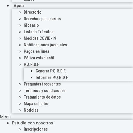
Ayuda
Directorio
Derechos pecunarios
Glosario
Listado Trámites
Medidas COVID-19
Notificaciones judiciales
Pagos en línea
Póliza estudiantil
P.Q.R.D.F
Generar P.Q.R.D.F.
Informes P.Q.R.D.F.
Preguntas frecuentes
Términos y condiciones
Tratamiento de datos
Mapa del sitio
Noticias
Menu
Estudia con nosotros
Inscripciones