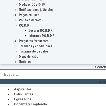
Medidas COVID-19
Notificaciones judiciales
Pagos en línea
Póliza estudiantil
P.Q.R.D.F
Generar P.Q.R.D.F.
Informes P.Q.R.D.F.
Preguntas frecuentes
Términos y condiciones
Tratamiento de datos
Mapa del sitio
Noticias
Search
Close
Aspirantes
Estudiantes
Egresados
Docente y Empleado