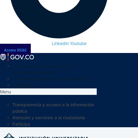
Linkedin
Youtube
Acceso SICAU
Transparencia y acceso a la
información pública
Atención y servicios a la ciudadanía
Participa
Menu
Transparencia y acceso a la información
pública
Atención y servicios a la ciudadanía
Participa