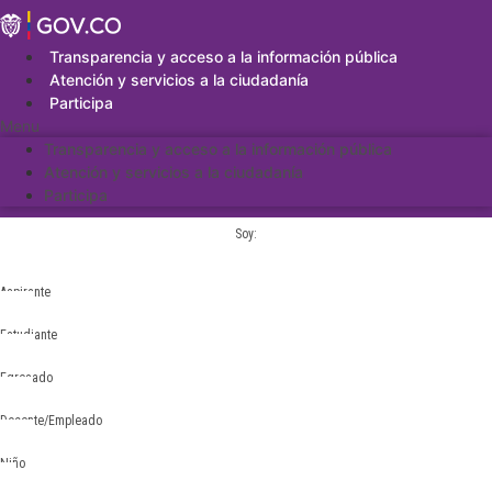
Saltar
al
contenido
Transparencia y acceso a la información pública
Atención y servicios a la ciudadanía
Participa
Menu
Transparencia y acceso a la información pública
Atención y servicios a la ciudadanía
Participa
Soy:
Aspirante
Estudiante
Egresado
Docente/Empleado
Niño