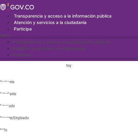
Saltar
al
contenido
Transparencia y acceso a la información pública
Atención y servicios a la ciudadanía
Participa
Menu
Transparencia y acceso a la información pública
Atención y servicios a la ciudadanía
Participa
Soy:
Aspirante
Estudiante
Egresado
Docente/Empleado
Niño