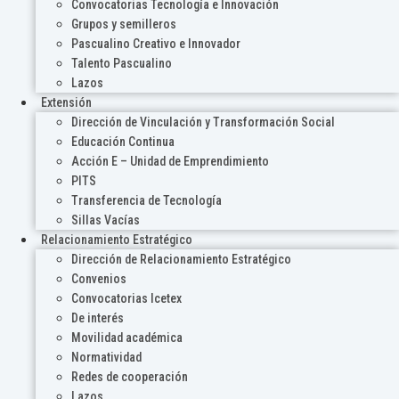
Convocatorias Tecnología e Innovación
Grupos y semilleros
Pascualino Creativo e Innovador
Talento Pascualino
Lazos
Extensión
Dirección de Vinculación y Transformación Social
Educación Continua
Acción E – Unidad de Emprendimiento
PITS
Transferencia de Tecnología
Sillas Vacías
Relacionamiento Estratégico
Dirección de Relacionamiento Estratégico
Convenios
Convocatorias Icetex
De interés
Movilidad académica
Normatividad
Redes de cooperación
Lazos