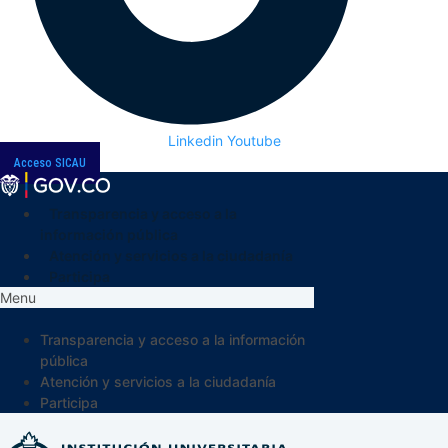
Linkedin
Youtube
Acceso SICAU
Transparencia y acceso a la
información pública
Atención y servicios a la ciudadanía
Participa
Menu
Transparencia y acceso a la información
pública
Atención y servicios a la ciudadanía
Participa