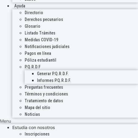
Ayuda
Directorio
Derechos pecunarios
Glosario
Listado Trámites
Medidas COVID-19
Notificaciones judiciales
Pagos en línea
Póliza estudiantil
P.Q.R.D.F
Generar P.Q.R.D.F.
Informes P.Q.R.D.F.
Preguntas frecuentes
Términos y condiciones
Tratamiento de datos
Mapa del sitio
Noticias
Menu
Estudia con nosotros
Inscripciones