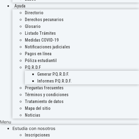
Ayuda
Directorio
Derechos pecunarios
Glosario
Listado Trámites
Medidas COVID-19
Notificaciones judiciales
Pagos en línea
Póliza estudiantil
P.Q.R.D.F
Generar P.Q.R.D.F.
Informes P.Q.R.D.F.
Preguntas frecuentes
Términos y condiciones
Tratamiento de datos
Mapa del sitio
Noticias
Menu
Estudia con nosotros
Inscripciones