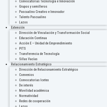
Convocatorias Tecnología e Innovación
Grupos y semilleros
Pascualino Creativo e Innovador
Talento Pascualino
Lazos
Extensión
Dirección de Vinculación y Transformación Social
Educación Continua
Acción E – Unidad de Emprendimiento
PITS
Transferencia de Tecnología
Sillas Vacías
Relacionamiento Estratégico
Dirección de Relacionamiento Estratégico
Convenios
Convocatorias Icetex
De interés
Movilidad académica
Normatividad
Redes de cooperación
Lazos