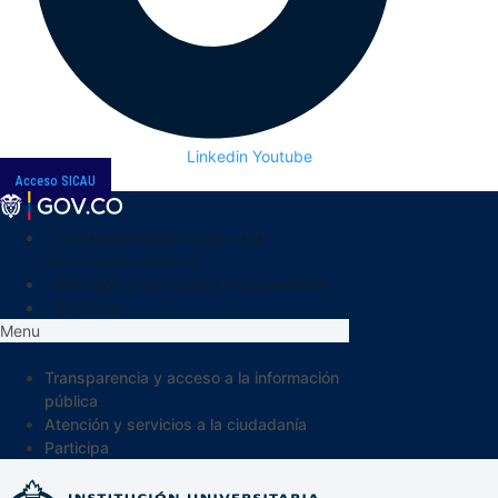
Linkedin
Youtube
Acceso SICAU
Transparencia y acceso a la
información pública
Atención y servicios a la ciudadanía
Participa
Menu
Transparencia y acceso a la información
pública
Atención y servicios a la ciudadanía
Participa