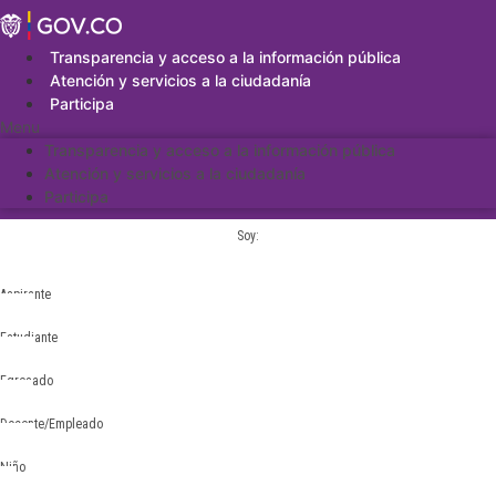
Saltar
al
contenido
Transparencia y acceso a la información pública
Atención y servicios a la ciudadanía
Participa
Menu
Transparencia y acceso a la información pública
Atención y servicios a la ciudadanía
Participa
Soy:
Aspirante
Estudiante
Egresado
Docente/Empleado
Niño