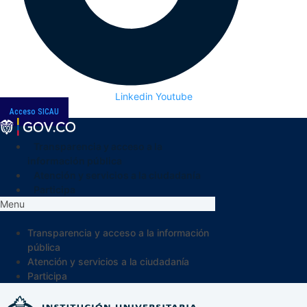
Linkedin
Youtube
Acceso SICAU
Transparencia y acceso a la
información pública
Atención y servicios a la ciudadanía
Participa
Menu
Transparencia y acceso a la información
pública
Atención y servicios a la ciudadanía
Participa