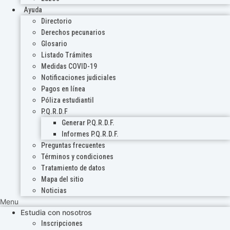
Ayuda
Directorio
Derechos pecunarios
Glosario
Listado Trámites
Medidas COVID-19
Notificaciones judiciales
Pagos en línea
Póliza estudiantil
P.Q.R.D.F
Generar P.Q.R.D.F.
Informes P.Q.R.D.F.
Preguntas frecuentes
Términos y condiciones
Tratamiento de datos
Mapa del sitio
Noticias
Menu
Estudia con nosotros
Inscripciones