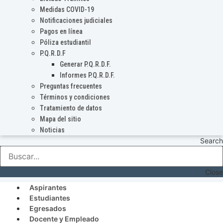
Medidas COVID-19
Notificaciones judiciales
Pagos en línea
Póliza estudiantil
P.Q.R.D.F
Generar P.Q.R.D.F.
Informes P.Q.R.D.F.
Preguntas frecuentes
Términos y condiciones
Tratamiento de datos
Mapa del sitio
Noticias
Search
Close
Aspirantes
Estudiantes
Egresados
Docente y Empleado