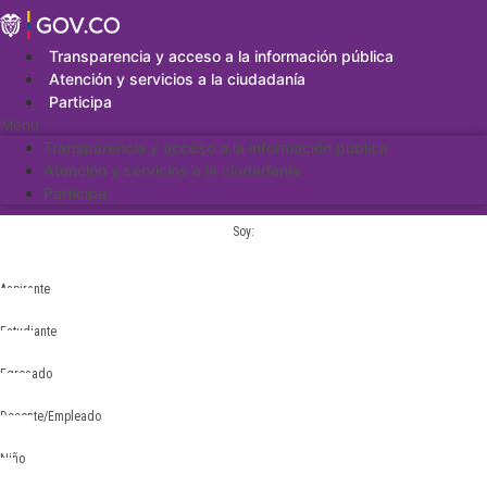
Saltar
al
contenido
Transparencia y acceso a la información pública
Atención y servicios a la ciudadanía
Participa
Menu
Transparencia y acceso a la información pública
Atención y servicios a la ciudadanía
Participa
Soy:
Aspirante
Estudiante
Egresado
Docente/Empleado
Niño