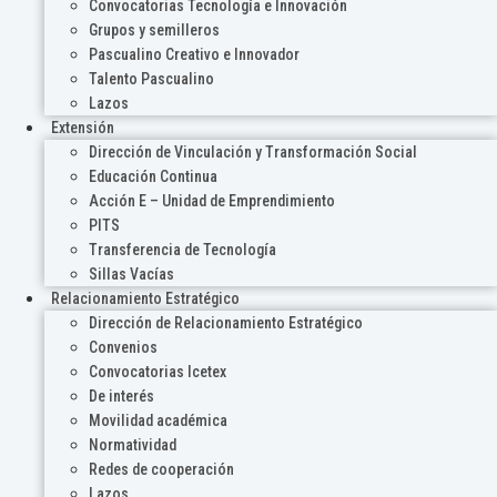
Convocatorias Tecnología e Innovación
Grupos y semilleros
Pascualino Creativo e Innovador
Talento Pascualino
Lazos
Extensión
Dirección de Vinculación y Transformación Social
Educación Continua
Acción E – Unidad de Emprendimiento
PITS
Transferencia de Tecnología
Sillas Vacías
Relacionamiento Estratégico
Dirección de Relacionamiento Estratégico
Convenios
Convocatorias Icetex
De interés
Movilidad académica
Normatividad
Redes de cooperación
Lazos