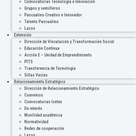
Convocatorias Tecnología e Innovación
Grupos y semilleros
Pascualino Creativo e Innovador
Talento Pascualino
Lazos
Extensión
Dirección de Vinculación y Transformación Social
Educación Continua
Acción E – Unidad de Emprendimiento
PITS
Transferencia de Tecnología
Sillas Vacías
Relacionamiento Estratégico
Dirección de Relacionamiento Estratégico
Convenios
Convocatorias Icetex
De interés
Movilidad académica
Normatividad
Redes de cooperación
Lazos