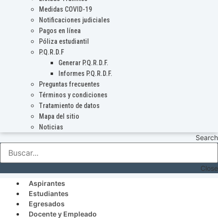
Medidas COVID-19
Notificaciones judiciales
Pagos en línea
Póliza estudiantil
P.Q.R.D.F
Generar P.Q.R.D.F.
Informes P.Q.R.D.F.
Preguntas frecuentes
Términos y condiciones
Tratamiento de datos
Mapa del sitio
Noticias
Search
Close
Aspirantes
Estudiantes
Egresados
Docente y Empleado