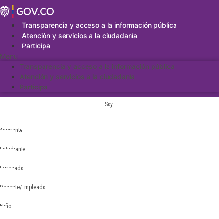
Saltar
al
contenido
Transparencia y acceso a la información pública
Atención y servicios a la ciudadanía
Participa
Menu
Transparencia y acceso a la información pública
Atención y servicios a la ciudadanía
Participa
Soy:
Aspirante
Estudiante
Egresado
Docente/Empleado
Niño