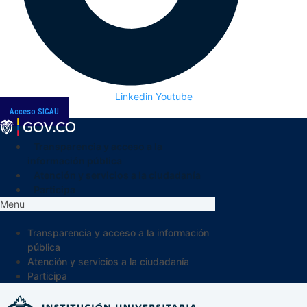
Linkedin
Youtube
Acceso SICAU
Transparencia y acceso a la
información pública
Atención y servicios a la ciudadanía
Participa
Menu
Transparencia y acceso a la información
pública
Atención y servicios a la ciudadanía
Participa