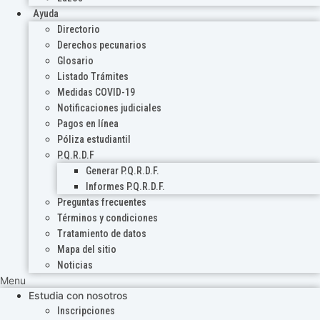
Ayuda
Directorio
Derechos pecunarios
Glosario
Listado Trámites
Medidas COVID-19
Notificaciones judiciales
Pagos en línea
Póliza estudiantil
P.Q.R.D.F
Generar P.Q.R.D.F.
Informes P.Q.R.D.F.
Preguntas frecuentes
Términos y condiciones
Tratamiento de datos
Mapa del sitio
Noticias
Menu
Estudia con nosotros
Inscripciones