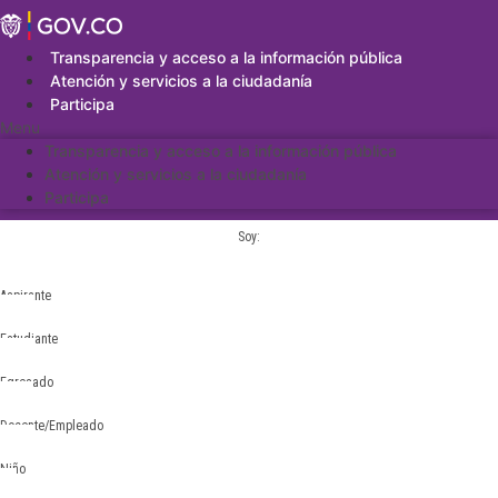
Saltar
al
contenido
Transparencia y acceso a la información pública
Atención y servicios a la ciudadanía
Participa
Menu
Transparencia y acceso a la información pública
Atención y servicios a la ciudadanía
Participa
Soy:
Aspirante
Estudiante
Egresado
Docente/Empleado
Niño