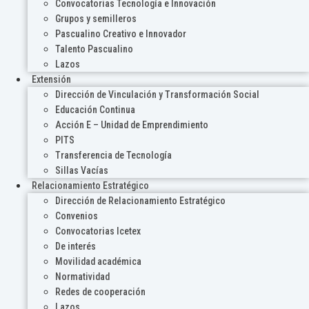
Convocatorias Tecnología e Innovación
Grupos y semilleros
Pascualino Creativo e Innovador
Talento Pascualino
Lazos
Extensión
Dirección de Vinculación y Transformación Social
Educación Continua
Acción E – Unidad de Emprendimiento
PITS
Transferencia de Tecnología
Sillas Vacías
Relacionamiento Estratégico
Dirección de Relacionamiento Estratégico
Convenios
Convocatorias Icetex
De interés
Movilidad académica
Normatividad
Redes de cooperación
Lazos