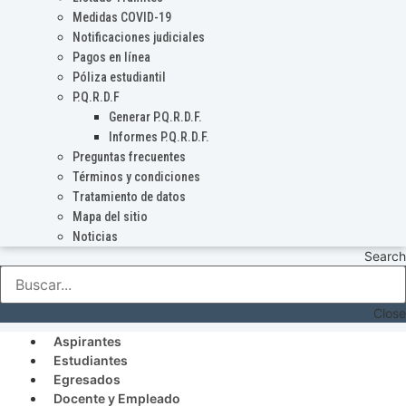
Medidas COVID-19
Notificaciones judiciales
Pagos en línea
Póliza estudiantil
P.Q.R.D.F
Generar P.Q.R.D.F.
Informes P.Q.R.D.F.
Preguntas frecuentes
Términos y condiciones
Tratamiento de datos
Mapa del sitio
Noticias
Search
Close
Aspirantes
Estudiantes
Egresados
Docente y Empleado