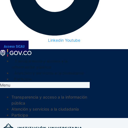
Linkedin
Youtube
Acceso SICAU
Transparencia y acceso a la
información pública
Atención y servicios a la ciudadanía
Participa
Menu
Transparencia y acceso a la información
pública
Atención y servicios a la ciudadanía
Participa