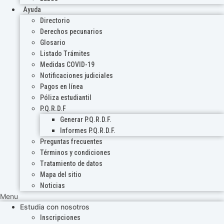
Ayuda
Directorio
Derechos pecunarios
Glosario
Listado Trámites
Medidas COVID-19
Notificaciones judiciales
Pagos en línea
Póliza estudiantil
P.Q.R.D.F
Generar P.Q.R.D.F.
Informes P.Q.R.D.F.
Preguntas frecuentes
Términos y condiciones
Tratamiento de datos
Mapa del sitio
Noticias
Menu
Estudia con nosotros
Inscripciones