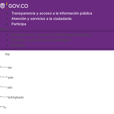
Saltar
al
contenido
Transparencia y acceso a la información pública
Atención y servicios a la ciudadanía
Participa
Menu
Transparencia y acceso a la información pública
Atención y servicios a la ciudadanía
Participa
Soy:
Aspirante
Estudiante
Egresado
Docente/Empleado
Niño