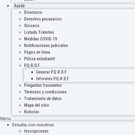
Ayuda
Directorio
Derechos pecunarios
Glosario
Listado Trámites
Medidas COVID-19
Notificaciones judiciales
Pagos en línea
Póliza estudiantil
P.Q.R.D.F
Generar P.Q.R.D.F.
Informes P.Q.R.D.F.
Preguntas frecuentes
Términos y condiciones
Tratamiento de datos
Mapa del sitio
Noticias
Menu
Estudia con nosotros
Inscripciones