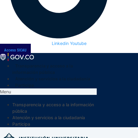
Linkedin
Youtube
Acceso SICAU
Transparencia y acceso a la
información pública
Atención y servicios a la ciudadanía
Participa
Menu
Transparencia y acceso a la información
pública
Atención y servicios a la ciudadanía
Participa