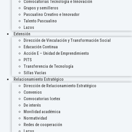
Convocatorias Tecnología e Innovación
Grupos y semilleros
Pascualino Creativo e Innovador
Talento Pascualino
Lazos
Extensión
Dirección de Vinculación y Transformación Social
Educación Continua
Acción E – Unidad de Emprendimiento
PITS
Transferencia de Tecnología
Sillas Vacías
Relacionamiento Estratégico
Dirección de Relacionamiento Estratégico
Convenios
Convocatorias Icetex
De interés
Movilidad académica
Normatividad
Redes de cooperación
Lazos