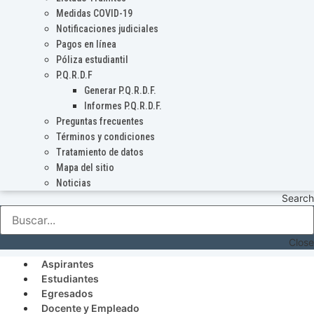
Medidas COVID-19
Notificaciones judiciales
Pagos en línea
Póliza estudiantil
P.Q.R.D.F
Generar P.Q.R.D.F.
Informes P.Q.R.D.F.
Preguntas frecuentes
Términos y condiciones
Tratamiento de datos
Mapa del sitio
Noticias
Search
Close
Aspirantes
Estudiantes
Egresados
Docente y Empleado