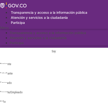
Saltar
al
contenido
Transparencia y acceso a la información pública
Atención y servicios a la ciudadanía
Participa
Menu
Transparencia y acceso a la información pública
Atención y servicios a la ciudadanía
Participa
Soy:
Aspirante
Estudiante
Egresado
Docente/Empleado
Niño