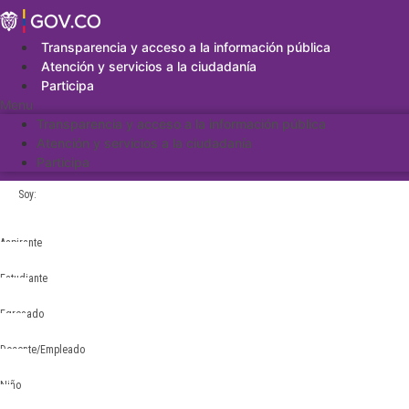
Saltar
al
contenido
Transparencia y acceso a la información pública
Atención y servicios a la ciudadanía
Participa
Menu
Transparencia y acceso a la información pública
Atención y servicios a la ciudadanía
Participa
Soy:
Aspirante
Estudiante
Egresado
Docente/Empleado
Niño