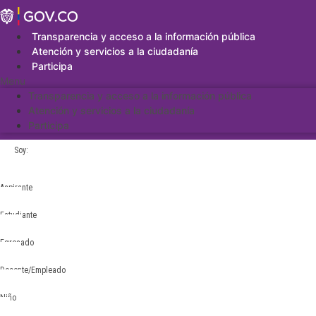
Saltar
al
contenido
Transparencia y acceso a la información pública
Atención y servicios a la ciudadanía
Participa
Menu
Transparencia y acceso a la información pública
Atención y servicios a la ciudadanía
Participa
Soy:
Aspirante
Estudiante
Egresado
Docente/Empleado
Niño