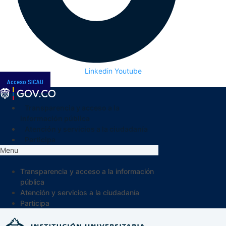
Linkedin
Youtube
Acceso SICAU
Transparencia y acceso a la
información pública
Atención y servicios a la ciudadanía
Participa
Menu
Transparencia y acceso a la información
pública
Atención y servicios a la ciudadanía
Participa