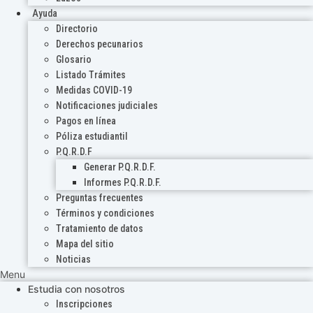
Ayuda
Directorio
Derechos pecunarios
Glosario
Listado Trámites
Medidas COVID-19
Notificaciones judiciales
Pagos en línea
Póliza estudiantil
P.Q.R.D.F
Generar P.Q.R.D.F.
Informes P.Q.R.D.F.
Preguntas frecuentes
Términos y condiciones
Tratamiento de datos
Mapa del sitio
Noticias
Menu
Estudia con nosotros
Inscripciones