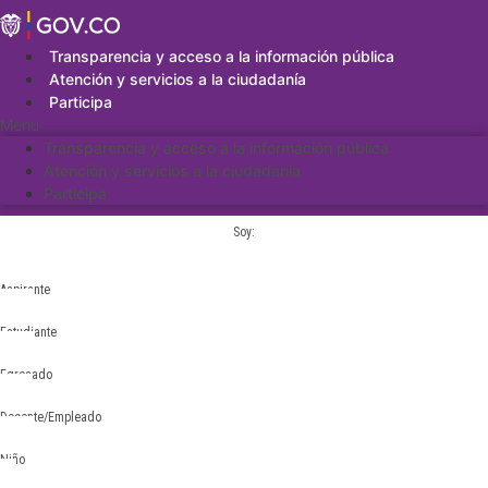
Saltar
al
contenido
Transparencia y acceso a la información pública
Atención y servicios a la ciudadanía
Participa
Menu
Transparencia y acceso a la información pública
Atención y servicios a la ciudadanía
Participa
Soy:
Aspirante
Estudiante
Egresado
Docente/Empleado
Niño