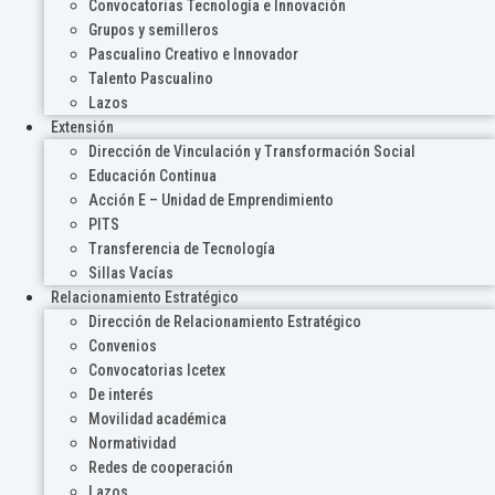
Convocatorias Tecnología e Innovación
Grupos y semilleros
Pascualino Creativo e Innovador
Talento Pascualino
Lazos
Extensión
Dirección de Vinculación y Transformación Social
Educación Continua
Acción E – Unidad de Emprendimiento
PITS
Transferencia de Tecnología
Sillas Vacías
Relacionamiento Estratégico
Dirección de Relacionamiento Estratégico
Convenios
Convocatorias Icetex
De interés
Movilidad académica
Normatividad
Redes de cooperación
Lazos