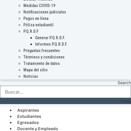
Medidas COVID-19
Notificaciones judiciales
Pagos en línea
Póliza estudiantil
P.Q.R.D.F
Generar P.Q.R.D.F.
Informes P.Q.R.D.F.
Preguntas frecuentes
Términos y condiciones
Tratamiento de datos
Mapa del sitio
Noticias
Search
Close
Aspirantes
Estudiantes
Egresados
Docente y Empleado