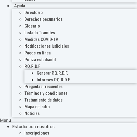
Ayuda
Directorio
Derechos pecunarios
Glosario
Listado Trámites
Medidas COVID-19
Notificaciones judiciales
Pagos en línea
Póliza estudiantil
P.Q.R.D.F
Generar P.Q.R.D.F.
Informes P.Q.R.D.F.
Preguntas frecuentes
Términos y condiciones
Tratamiento de datos
Mapa del sitio
Noticias
Menu
Estudia con nosotros
Inscripciones