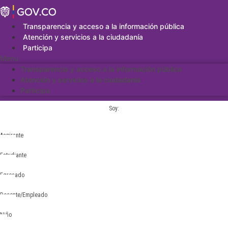
Saltar
al
contenido
Transparencia y acceso a la información pública
Atención y servicios a la ciudadanía
Participa
Menu
Transparencia y acceso a la información pública
Atención y servicios a la ciudadanía
Participa
Soy:
Aspirante
Estudiante
Egresado
Docente/Empleado
Niño