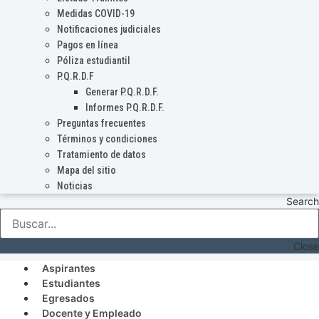
Medidas COVID-19
Notificaciones judiciales
Pagos en línea
Póliza estudiantil
P.Q.R.D.F
Generar P.Q.R.D.F.
Informes P.Q.R.D.F.
Preguntas frecuentes
Términos y condiciones
Tratamiento de datos
Mapa del sitio
Noticias
Search
Close
Aspirantes
Estudiantes
Egresados
Docente y Empleado