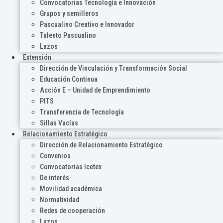
Convocatorias Tecnología e Innovación
Grupos y semilleros
Pascualino Creativo e Innovador
Talento Pascualino
Lazos
Extensión
Dirección de Vinculación y Transformación Social
Educación Continua
Acción E – Unidad de Emprendimiento
PITS
Transferencia de Tecnología
Sillas Vacías
Relacionamiento Estratégico
Dirección de Relacionamiento Estratégico
Convenios
Convocatorias Icetex
De interés
Movilidad académica
Normatividad
Redes de cooperación
Lazos