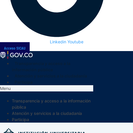
Linkedin
Youtube
Acceso SICAU
Transparencia y acceso a la
información pública
Atención y servicios a la ciudadanía
Participa
Menu
Transparencia y acceso a la información
pública
Atención y servicios a la ciudadanía
Participa