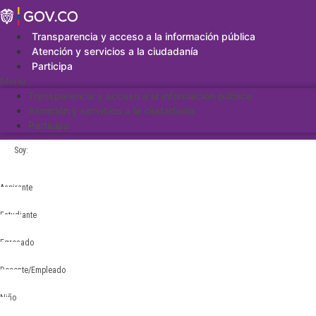
Saltar
al
contenido
Transparencia y acceso a la información pública
Atención y servicios a la ciudadanía
Participa
Menu
Transparencia y acceso a la información pública
Atención y servicios a la ciudadanía
Participa
Soy:
Aspirante
Estudiante
Egresado
Docente/Empleado
Niño