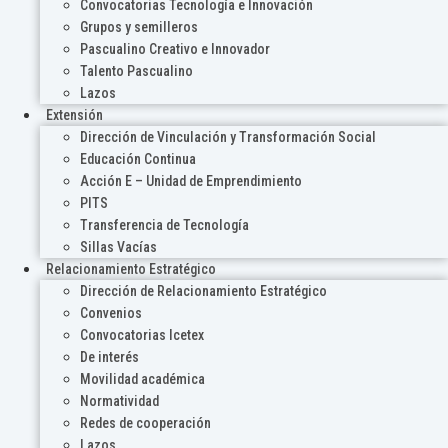
Convocatorias Tecnología e Innovación
Grupos y semilleros
Pascualino Creativo e Innovador
Talento Pascualino
Lazos
Extensión
Dirección de Vinculación y Transformación Social
Educación Continua
Acción E – Unidad de Emprendimiento
PITS
Transferencia de Tecnología
Sillas Vacías
Relacionamiento Estratégico
Dirección de Relacionamiento Estratégico
Convenios
Convocatorias Icetex
De interés
Movilidad académica
Normatividad
Redes de cooperación
Lazos