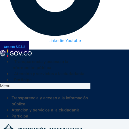
Linkedin
Youtube
Acceso SICAU
Transparencia y acceso a la
información pública
Atención y servicios a la ciudadanía
Participa
Menu
Transparencia y acceso a la información
pública
Atención y servicios a la ciudadanía
Participa