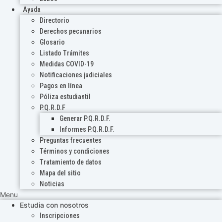
Ayuda
Directorio
Derechos pecunarios
Glosario
Listado Trámites
Medidas COVID-19
Notificaciones judiciales
Pagos en línea
Póliza estudiantil
P.Q.R.D.F
Generar P.Q.R.D.F.
Informes P.Q.R.D.F.
Preguntas frecuentes
Términos y condiciones
Tratamiento de datos
Mapa del sitio
Noticias
Menu
Estudia con nosotros
Inscripciones