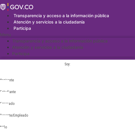
Saltar
al
contenido
Transparencia y acceso a la información pública
Atención y servicios a la ciudadanía
Participa
Menu
Transparencia y acceso a la información pública
Atención y servicios a la ciudadanía
Participa
Soy:
Aspirante
Estudiante
Egresado
Docente/Empleado
Niño