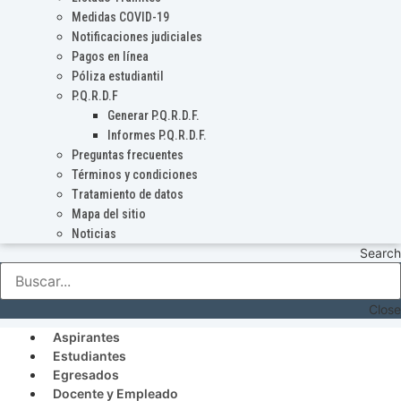
Medidas COVID-19
Notificaciones judiciales
Pagos en línea
Póliza estudiantil
P.Q.R.D.F
Generar P.Q.R.D.F.
Informes P.Q.R.D.F.
Preguntas frecuentes
Términos y condiciones
Tratamiento de datos
Mapa del sitio
Noticias
Search
Close
Aspirantes
Estudiantes
Egresados
Docente y Empleado