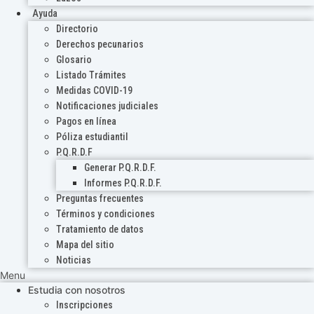
Ayuda
Directorio
Derechos pecunarios
Glosario
Listado Trámites
Medidas COVID-19
Notificaciones judiciales
Pagos en línea
Póliza estudiantil
P.Q.R.D.F
Generar P.Q.R.D.F.
Informes P.Q.R.D.F.
Preguntas frecuentes
Términos y condiciones
Tratamiento de datos
Mapa del sitio
Noticias
Menu
Estudia con nosotros
Inscripciones