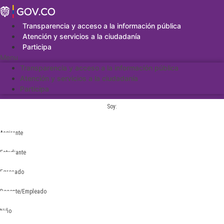
Saltar
al
contenido
Transparencia y acceso a la información pública
Atención y servicios a la ciudadanía
Participa
Menu
Transparencia y acceso a la información pública
Atención y servicios a la ciudadanía
Participa
Soy:
Aspirante
Estudiante
Egresado
Docente/Empleado
Niño