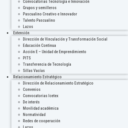
Convocatorias Tecnología e Innovación
Grupos y semilleros
Pascualino Creativo e Innovador
Talento Pascualino
Lazos
Extensión
Dirección de Vinculación y Transformación Social
Educación Continua
Acción E – Unidad de Emprendimiento
PITS
Transferencia de Tecnología
Sillas Vacías
Relacionamiento Estratégico
Dirección de Relacionamiento Estratégico
Convenios
Convocatorias Icetex
De interés
Movilidad académica
Normatividad
Redes de cooperación
Lazos