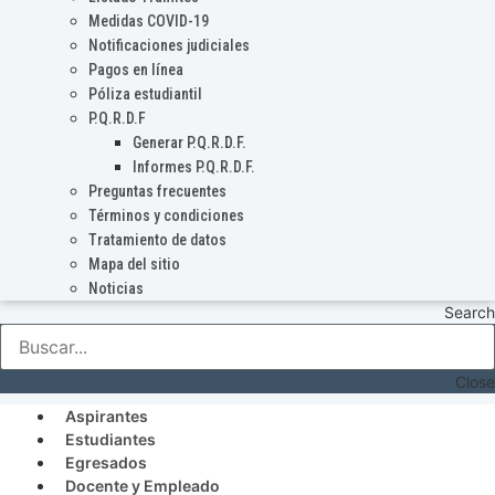
Medidas COVID-19
Notificaciones judiciales
Pagos en línea
Póliza estudiantil
P.Q.R.D.F
Generar P.Q.R.D.F.
Informes P.Q.R.D.F.
Preguntas frecuentes
Términos y condiciones
Tratamiento de datos
Mapa del sitio
Noticias
Search
Close
Aspirantes
Estudiantes
Egresados
Docente y Empleado