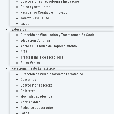
Convocatorias Tecnología e Innovación
Grupos y semilleros
Pascualino Creativo e Innovador
Talento Pascualino
Lazos
Extensión
Dirección de Vinculación y Transformación Social
Educación Continua
Acción E – Unidad de Emprendimiento
PITS
Transferencia de Tecnología
Sillas Vacías
Relacionamiento Estratégico
Dirección de Relacionamiento Estratégico
Convenios
Convocatorias Icetex
De interés
Movilidad académica
Normatividad
Redes de cooperación
Lazos