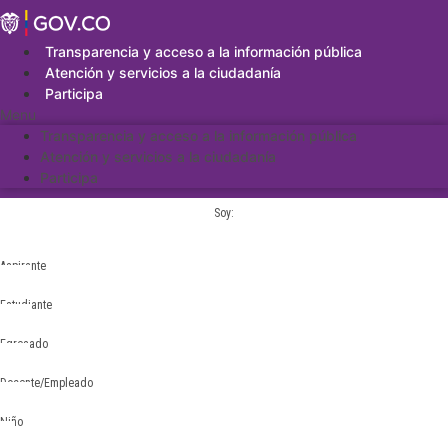
Saltar
al
contenido
Transparencia y acceso a la información pública
Atención y servicios a la ciudadanía
Participa
Menu
Transparencia y acceso a la información pública
Atención y servicios a la ciudadanía
Participa
Soy:
Aspirante
Estudiante
Egresado
Docente/Empleado
Niño