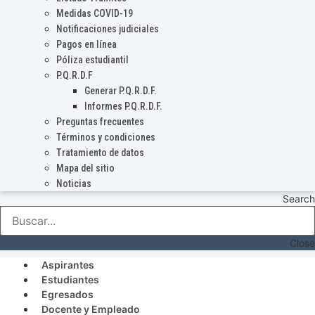
Medidas COVID-19
Notificaciones judiciales
Pagos en línea
Póliza estudiantil
P.Q.R.D.F
Generar P.Q.R.D.F.
Informes P.Q.R.D.F.
Preguntas frecuentes
Términos y condiciones
Tratamiento de datos
Mapa del sitio
Noticias
Search
Close
Aspirantes
Estudiantes
Egresados
Docente y Empleado