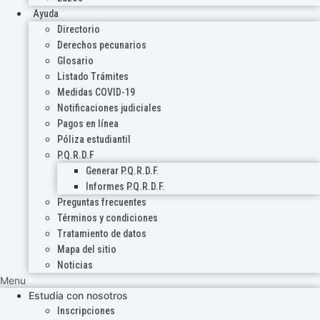
Ayuda
Directorio
Derechos pecunarios
Glosario
Listado Trámites
Medidas COVID-19
Notificaciones judiciales
Pagos en línea
Póliza estudiantil
P.Q.R.D.F
Generar P.Q.R.D.F.
Informes P.Q.R.D.F.
Preguntas frecuentes
Términos y condiciones
Tratamiento de datos
Mapa del sitio
Noticias
Menu
Estudia con nosotros
Inscripciones