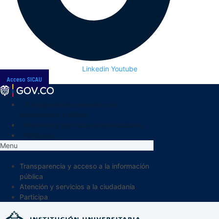
Linkedin
Youtube
Acceso SICAU
Transparencia y acceso a la
información pública
Atención y servicios a la ciudadanía
Participa
Menu
Transparencia y acceso a la información
pública
Atención y servicios a la ciudadanía
Participa