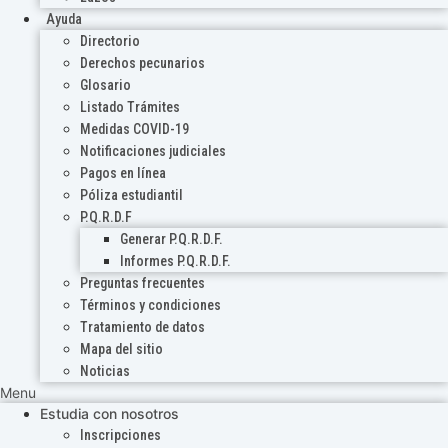
Ayuda
Directorio
Derechos pecunarios
Glosario
Listado Trámites
Medidas COVID-19
Notificaciones judiciales
Pagos en línea
Póliza estudiantil
P.Q.R.D.F
Generar P.Q.R.D.F.
Informes P.Q.R.D.F.
Preguntas frecuentes
Términos y condiciones
Tratamiento de datos
Mapa del sitio
Noticias
Menu
Estudia con nosotros
Inscripciones