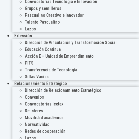
Convocatorias Tecnología e Innovación
Grupos y semilleros
Pascualino Creativo e Innovador
Talento Pascualino
Lazos
Extensión
Dirección de Vinculación y Transformación Social
Educación Continua
Acción E – Unidad de Emprendimiento
PITS
Transferencia de Tecnología
Sillas Vacías
Relacionamiento Estratégico
Dirección de Relacionamiento Estratégico
Convenios
Convocatorias Icetex
De interés
Movilidad académica
Normatividad
Redes de cooperación
Lazos