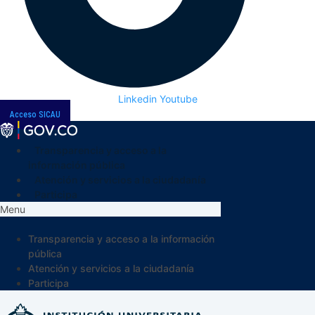
Linkedin
Youtube
Acceso SICAU
Transparencia y acceso a la
información pública
Atención y servicios a la ciudadanía
Participa
Menu
Transparencia y acceso a la información
pública
Atención y servicios a la ciudadanía
Participa