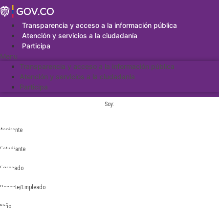
Saltar
al
contenido
Transparencia y acceso a la información pública
Atención y servicios a la ciudadanía
Participa
Menu
Transparencia y acceso a la información pública
Atención y servicios a la ciudadanía
Participa
Soy:
Aspirante
Estudiante
Egresado
Docente/Empleado
Niño