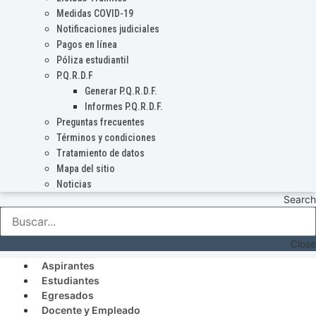
Medidas COVID-19
Notificaciones judiciales
Pagos en línea
Póliza estudiantil
P.Q.R.D.F
Generar P.Q.R.D.F.
Informes P.Q.R.D.F.
Preguntas frecuentes
Términos y condiciones
Tratamiento de datos
Mapa del sitio
Noticias
Search
Close
Aspirantes
Estudiantes
Egresados
Docente y Empleado