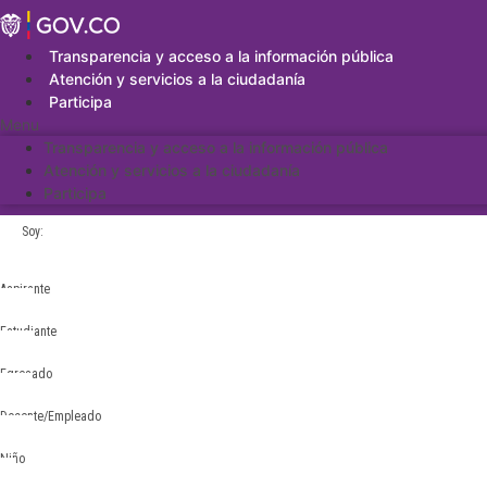
Saltar
al
contenido
Transparencia y acceso a la información pública
Atención y servicios a la ciudadanía
Participa
Menu
Transparencia y acceso a la información pública
Atención y servicios a la ciudadanía
Participa
Soy:
Aspirante
Estudiante
Egresado
Docente/Empleado
Niño