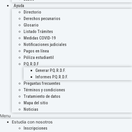
Ayuda
Directorio
Derechos pecunarios
Glosario
Listado Trámites
Medidas COVID-19
Notificaciones judiciales
Pagos en línea
Póliza estudiantil
P.Q.R.D.F
Generar P.Q.R.D.F.
Informes P.Q.R.D.F.
Preguntas frecuentes
Términos y condiciones
Tratamiento de datos
Mapa del sitio
Noticias
Menu
Estudia con nosotros
Inscripciones