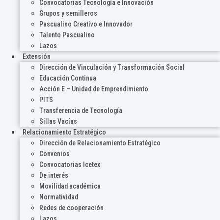
Convocatorias Tecnología e Innovación
Grupos y semilleros
Pascualino Creativo e Innovador
Talento Pascualino
Lazos
Extensión
Dirección de Vinculación y Transformación Social
Educación Continua
Acción E – Unidad de Emprendimiento
PITS
Transferencia de Tecnología
Sillas Vacías
Relacionamiento Estratégico
Dirección de Relacionamiento Estratégico
Convenios
Convocatorias Icetex
De interés
Movilidad académica
Normatividad
Redes de cooperación
Lazos