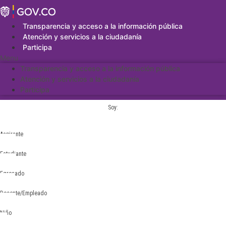
Saltar
al
contenido
Transparencia y acceso a la información pública
Atención y servicios a la ciudadanía
Participa
Menu
Transparencia y acceso a la información pública
Atención y servicios a la ciudadanía
Participa
Soy:
Aspirante
Estudiante
Egresado
Docente/Empleado
Niño