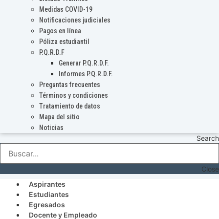
Medidas COVID-19
Notificaciones judiciales
Pagos en línea
Póliza estudiantil
P.Q.R.D.F
Generar P.Q.R.D.F.
Informes P.Q.R.D.F.
Preguntas frecuentes
Términos y condiciones
Tratamiento de datos
Mapa del sitio
Noticias
Search
Close
Aspirantes
Estudiantes
Egresados
Docente y Empleado