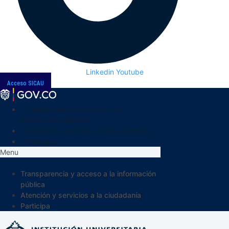
Linkedin
Youtube
Acceso SICAU
Transparencia y acceso a la
información pública
Atención y servicios a la ciudadanía
Participa
Menu
Transparencia y acceso a la información
pública
Atención y servicios a la ciudadanía
Participa