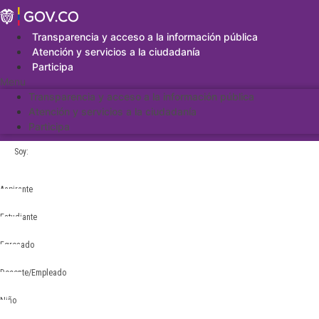
Saltar
al
contenido
Transparencia y acceso a la información pública
Atención y servicios a la ciudadanía
Participa
Menu
Transparencia y acceso a la información pública
Atención y servicios a la ciudadanía
Participa
Soy:
Aspirante
Estudiante
Egresado
Docente/Empleado
Niño