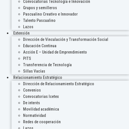
Convocatorias Tecnología e Innovación
Grupos y semilleros
Pascualino Creativo e Innovador
Talento Pascualino
Lazos
Extensión
Dirección de Vinculación y Transformación Social
Educación Continua
Acción E – Unidad de Emprendimiento
PITS
Transferencia de Tecnología
Sillas Vacías
Relacionamiento Estratégico
Dirección de Relacionamiento Estratégico
Convenios
Convocatorias Icetex
De interés
Movilidad académica
Normatividad
Redes de cooperación
Lazos