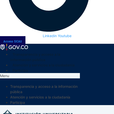
Linkedin
Youtube
Acceso SICAU
Transparencia y acceso a la
información pública
Atención y servicios a la ciudadanía
Participa
Menu
Transparencia y acceso a la información
pública
Atención y servicios a la ciudadanía
Participa