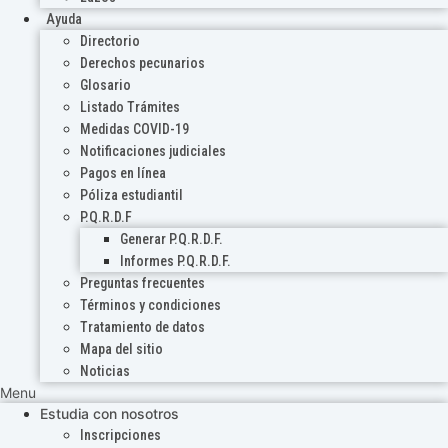
Ayuda
Directorio
Derechos pecunarios
Glosario
Listado Trámites
Medidas COVID-19
Notificaciones judiciales
Pagos en línea
Póliza estudiantil
P.Q.R.D.F
Generar P.Q.R.D.F.
Informes P.Q.R.D.F.
Preguntas frecuentes
Términos y condiciones
Tratamiento de datos
Mapa del sitio
Noticias
Menu
Estudia con nosotros
Inscripciones