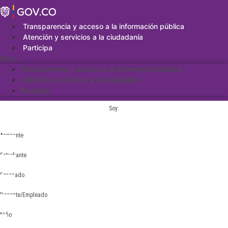
Saltar
al
contenido
Transparencia y acceso a la información pública
Atención y servicios a la ciudadanía
Participa
Menu
Transparencia y acceso a la información pública
Atención y servicios a la ciudadanía
Participa
Soy:
Aspirante
Estudiante
Egresado
Docente/Empleado
Niño