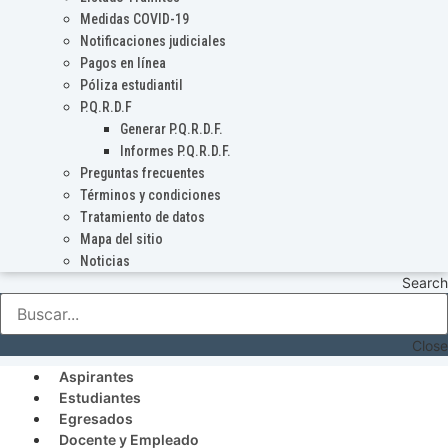
Medidas COVID-19
Notificaciones judiciales
Pagos en línea
Póliza estudiantil
P.Q.R.D.F
Generar P.Q.R.D.F.
Informes P.Q.R.D.F.
Preguntas frecuentes
Términos y condiciones
Tratamiento de datos
Mapa del sitio
Noticias
Search
Close
Aspirantes
Estudiantes
Egresados
Docente y Empleado