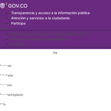
Saltar
al
contenido
Transparencia y acceso a la información pública
Atención y servicios a la ciudadanía
Participa
Menu
Transparencia y acceso a la información pública
Atención y servicios a la ciudadanía
Participa
Soy:
Aspirante
Estudiante
Egresado
Docente/Empleado
Niño