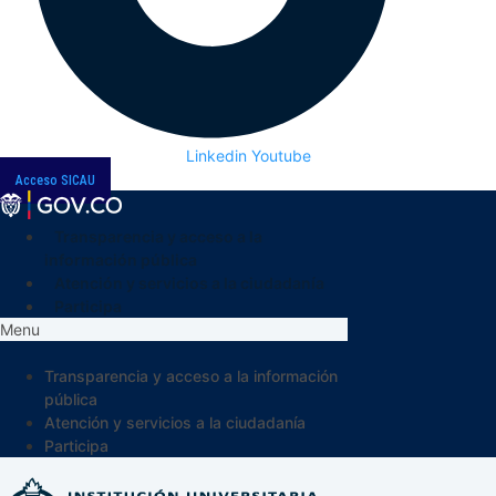
Linkedin
Youtube
Acceso SICAU
Transparencia y acceso a la
información pública
Atención y servicios a la ciudadanía
Participa
Menu
Transparencia y acceso a la información
pública
Atención y servicios a la ciudadanía
Participa