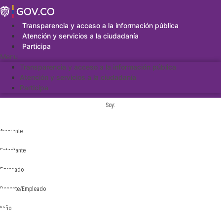
Saltar
al
contenido
Transparencia y acceso a la información pública
Atención y servicios a la ciudadanía
Participa
Menu
Transparencia y acceso a la información pública
Atención y servicios a la ciudadanía
Participa
Soy:
Aspirante
Estudiante
Egresado
Docente/Empleado
Niño