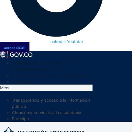
Linkedin
Youtube
Acceso SICAU
Transparencia y acceso a la
información pública
Atención y servicios a la ciudadanía
Participa
Menu
Transparencia y acceso a la información
pública
Atención y servicios a la ciudadanía
Participa