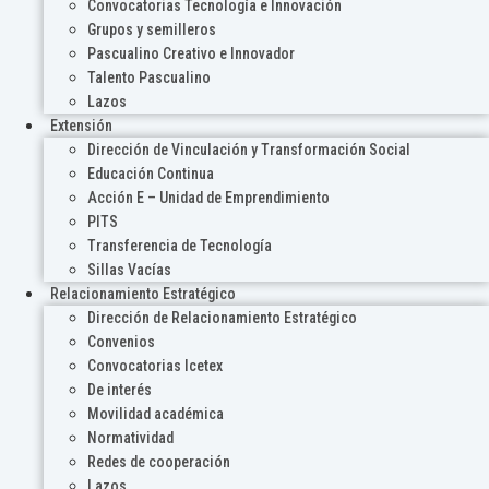
Convocatorias Tecnología e Innovación
Grupos y semilleros
Pascualino Creativo e Innovador
Talento Pascualino
Lazos
Extensión
Dirección de Vinculación y Transformación Social
Educación Continua
Acción E – Unidad de Emprendimiento
PITS
Transferencia de Tecnología
Sillas Vacías
Relacionamiento Estratégico
Dirección de Relacionamiento Estratégico
Convenios
Convocatorias Icetex
De interés
Movilidad académica
Normatividad
Redes de cooperación
Lazos