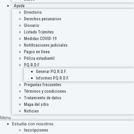
Ayuda
Directorio
Derechos pecunarios
Glosario
Listado Trámites
Medidas COVID-19
Notificaciones judiciales
Pagos en línea
Póliza estudiantil
P.Q.R.D.F
Generar P.Q.R.D.F.
Informes P.Q.R.D.F.
Preguntas frecuentes
Términos y condiciones
Tratamiento de datos
Mapa del sitio
Noticias
Menu
Estudia con nosotros
Inscripciones