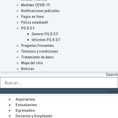
Medidas COVID-19
Notificaciones judiciales
Pagos en línea
Póliza estudiantil
P.Q.R.D.F
Generar P.Q.R.D.F.
Informes P.Q.R.D.F.
Preguntas frecuentes
Términos y condiciones
Tratamiento de datos
Mapa del sitio
Noticias
Search
Close
Aspirantes
Estudiantes
Egresados
Docente y Empleado