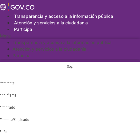
Saltar
al
contenido
Transparencia y acceso a la información pública
Atención y servicios a la ciudadanía
Participa
Menu
Transparencia y acceso a la información pública
Atención y servicios a la ciudadanía
Participa
Soy:
Aspirante
Estudiante
Egresado
Docente/Empleado
Niño