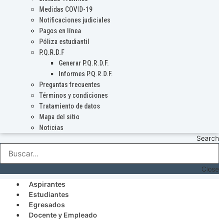
Medidas COVID-19
Notificaciones judiciales
Pagos en línea
Póliza estudiantil
P.Q.R.D.F
Generar P.Q.R.D.F.
Informes P.Q.R.D.F.
Preguntas frecuentes
Términos y condiciones
Tratamiento de datos
Mapa del sitio
Noticias
Search
Close
Aspirantes
Estudiantes
Egresados
Docente y Empleado