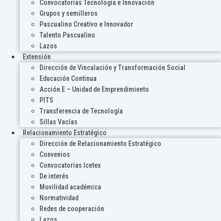
Convocatorias Tecnología e Innovación
Grupos y semilleros
Pascualino Creativo e Innovador
Talento Pascualino
Lazos
Extensión
Dirección de Vinculación y Transformación Social
Educación Continua
Acción E – Unidad de Emprendimiento
PITS
Transferencia de Tecnología
Sillas Vacías
Relacionamiento Estratégico
Dirección de Relacionamiento Estratégico
Convenios
Convocatorias Icetex
De interés
Movilidad académica
Normatividad
Redes de cooperación
Lazos