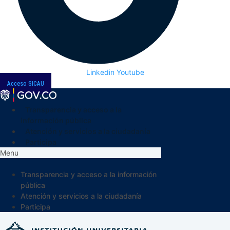
Linkedin
Youtube
Acceso SICAU
Transparencia y acceso a la
información pública
Atención y servicios a la ciudadanía
Participa
Menu
Transparencia y acceso a la información
pública
Atención y servicios a la ciudadanía
Participa