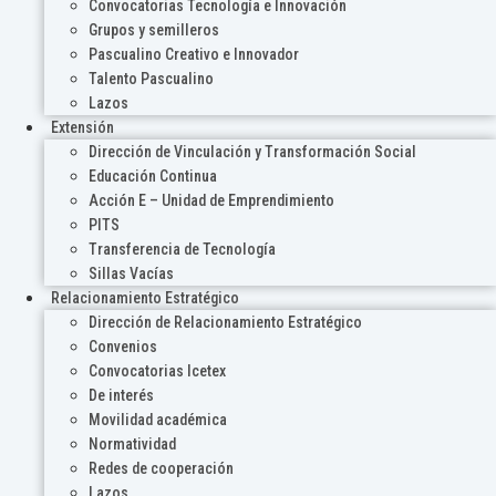
Convocatorias Tecnología e Innovación
Grupos y semilleros
Pascualino Creativo e Innovador
Talento Pascualino
Lazos
Extensión
Dirección de Vinculación y Transformación Social
Educación Continua
Acción E – Unidad de Emprendimiento
PITS
Transferencia de Tecnología
Sillas Vacías
Relacionamiento Estratégico
Dirección de Relacionamiento Estratégico
Convenios
Convocatorias Icetex
De interés
Movilidad académica
Normatividad
Redes de cooperación
Lazos