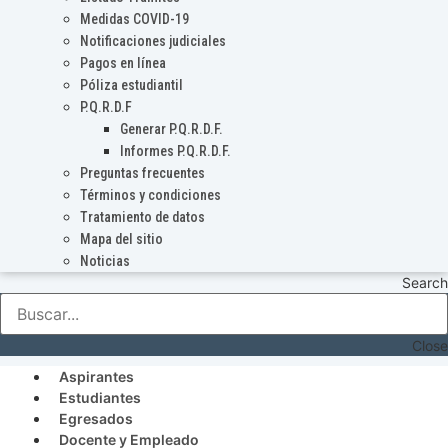
Medidas COVID-19
Notificaciones judiciales
Pagos en línea
Póliza estudiantil
P.Q.R.D.F
Generar P.Q.R.D.F.
Informes P.Q.R.D.F.
Preguntas frecuentes
Términos y condiciones
Tratamiento de datos
Mapa del sitio
Noticias
Search
Close
Aspirantes
Estudiantes
Egresados
Docente y Empleado