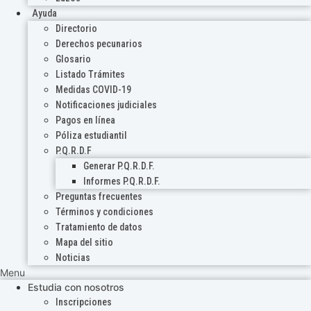
Ayuda
Directorio
Derechos pecunarios
Glosario
Listado Trámites
Medidas COVID-19
Notificaciones judiciales
Pagos en línea
Póliza estudiantil
P.Q.R.D.F
Generar P.Q.R.D.F.
Informes P.Q.R.D.F.
Preguntas frecuentes
Términos y condiciones
Tratamiento de datos
Mapa del sitio
Noticias
Menu
Estudia con nosotros
Inscripciones