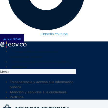
Linkedin
Youtube
Acceso SICAU
Transparencia y acceso a la
información pública
Atención y servicios a la ciudadanía
Participa
Menu
Transparencia y acceso a la información
pública
Atención y servicios a la ciudadanía
Participa