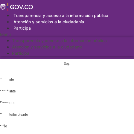
Saltar
al
contenido
Transparencia y acceso a la información pública
Atención y servicios a la ciudadanía
Participa
Menu
Transparencia y acceso a la información pública
Atención y servicios a la ciudadanía
Participa
Soy:
Aspirante
Estudiante
Egresado
Docente/Empleado
Niño