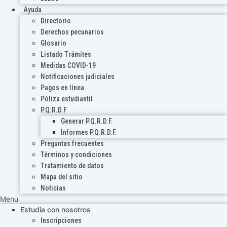
Ayuda
Directorio
Derechos pecunarios
Glosario
Listado Trámites
Medidas COVID-19
Notificaciones judiciales
Pagos en línea
Póliza estudiantil
P.Q.R.D.F
Generar P.Q.R.D.F.
Informes P.Q.R.D.F.
Preguntas frecuentes
Términos y condiciones
Tratamiento de datos
Mapa del sitio
Noticias
Menu
Estudia con nosotros
Inscripciones