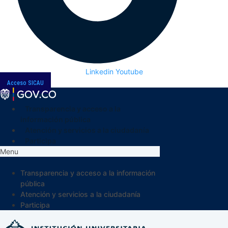
Linkedin
Youtube
Acceso SICAU
Transparencia y acceso a la
información pública
Atención y servicios a la ciudadanía
Participa
Menu
Transparencia y acceso a la información
pública
Atención y servicios a la ciudadanía
Participa