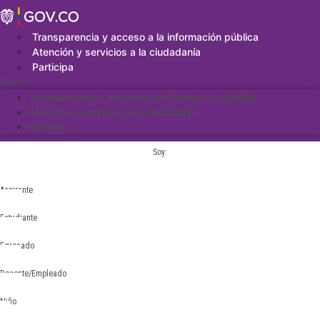
Saltar
al
contenido
Transparencia y acceso a la información pública
Atención y servicios a la ciudadanía
Participa
Menu
Transparencia y acceso a la información pública
Atención y servicios a la ciudadanía
Participa
Soy:
Aspirante
Estudiante
Egresado
Docente/Empleado
Niño