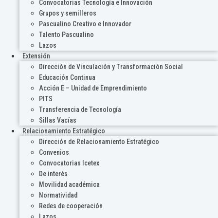
Convocatorias Tecnología e Innovación
Grupos y semilleros
Pascualino Creativo e Innovador
Talento Pascualino
Lazos
Extensión
Dirección de Vinculación y Transformación Social
Educación Continua
Acción E – Unidad de Emprendimiento
PITS
Transferencia de Tecnología
Sillas Vacías
Relacionamiento Estratégico
Dirección de Relacionamiento Estratégico
Convenios
Convocatorias Icetex
De interés
Movilidad académica
Normatividad
Redes de cooperación
Lazos