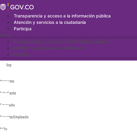
Saltar
al
contenido
Transparencia y acceso a la información pública
Atención y servicios a la ciudadanía
Participa
Menu
Transparencia y acceso a la información pública
Atención y servicios a la ciudadanía
Participa
Soy:
Aspirante
Estudiante
Egresado
Docente/Empleado
Niño