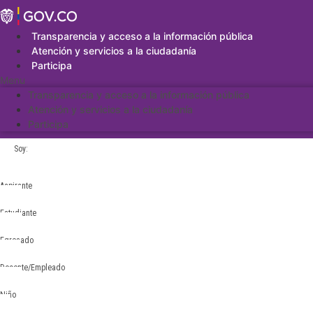
Saltar
al
contenido
Transparencia y acceso a la información pública
Atención y servicios a la ciudadanía
Participa
Menu
Transparencia y acceso a la información pública
Atención y servicios a la ciudadanía
Participa
Soy:
Aspirante
Estudiante
Egresado
Docente/Empleado
Niño