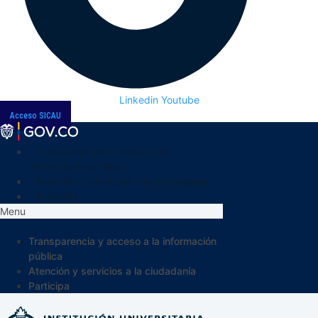
Linkedin
Youtube
Acceso SICAU
Transparencia y acceso a la
información pública
Atención y servicios a la ciudadanía
Participa
Menu
Transparencia y acceso a la información
pública
Atención y servicios a la ciudadanía
Participa