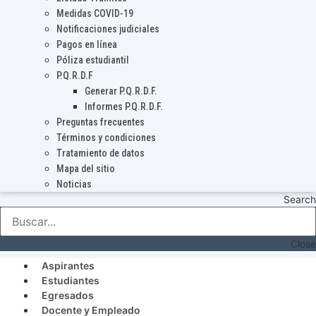
Medidas COVID-19
Notificaciones judiciales
Pagos en línea
Póliza estudiantil
P.Q.R.D.F
Generar P.Q.R.D.F.
Informes P.Q.R.D.F.
Preguntas frecuentes
Términos y condiciones
Tratamiento de datos
Mapa del sitio
Noticias
Search
Close
Aspirantes
Estudiantes
Egresados
Docente y Empleado