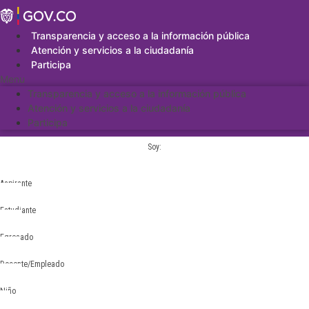
Saltar
al
contenido
Transparencia y acceso a la información pública
Atención y servicios a la ciudadanía
Participa
Menu
Transparencia y acceso a la información pública
Atención y servicios a la ciudadanía
Participa
Soy:
Aspirante
Estudiante
Egresado
Docente/Empleado
Niño