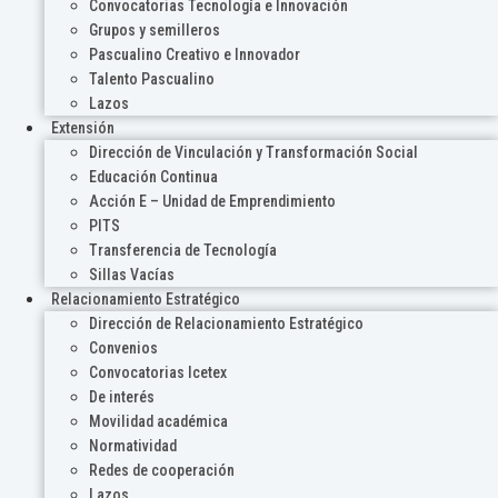
Convocatorias Tecnología e Innovación
Grupos y semilleros
Pascualino Creativo e Innovador
Talento Pascualino
Lazos
Extensión
Dirección de Vinculación y Transformación Social
Educación Continua
Acción E – Unidad de Emprendimiento
PITS
Transferencia de Tecnología
Sillas Vacías
Relacionamiento Estratégico
Dirección de Relacionamiento Estratégico
Convenios
Convocatorias Icetex
De interés
Movilidad académica
Normatividad
Redes de cooperación
Lazos