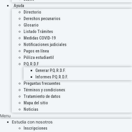
Ayuda
Directorio
Derechos pecunarios
Glosario
Listado Trámites
Medidas COVID-19
Notificaciones judiciales
Pagos en línea
Póliza estudiantil
P.Q.R.D.F
Generar P.Q.R.D.F.
Informes P.Q.R.D.F.
Preguntas frecuentes
Términos y condiciones
Tratamiento de datos
Mapa del sitio
Noticias
Menu
Estudia con nosotros
Inscripciones