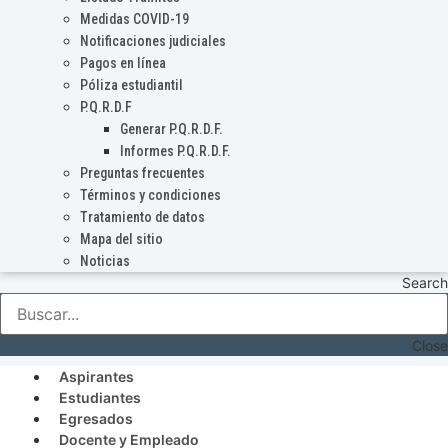
Medidas COVID-19
Notificaciones judiciales
Pagos en línea
Póliza estudiantil
P.Q.R.D.F
Generar P.Q.R.D.F.
Informes P.Q.R.D.F.
Preguntas frecuentes
Términos y condiciones
Tratamiento de datos
Mapa del sitio
Noticias
Search
Close
Aspirantes
Estudiantes
Egresados
Docente y Empleado