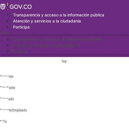
Saltar
al
contenido
Transparencia y acceso a la información pública
Atención y servicios a la ciudadanía
Participa
Menu
Transparencia y acceso a la información pública
Atención y servicios a la ciudadanía
Participa
Soy:
Aspirante
Estudiante
Egresado
Docente/Empleado
Niño