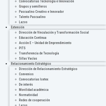
Convocatorias Tecnología e Innovación
Grupos y semilleros
Pascualino Creativo e Innovador
Talento Pascualino
Lazos
Extensión
Dirección de Vinculación y Transformación Social
Educación Continua
Acción E – Unidad de Emprendimiento
PITS
Transferencia de Tecnología
Sillas Vacías
Relacionamiento Estratégico
Dirección de Relacionamiento Estratégico
Convenios
Convocatorias Icetex
De interés
Movilidad académica
Normatividad
Redes de cooperación
Lazos