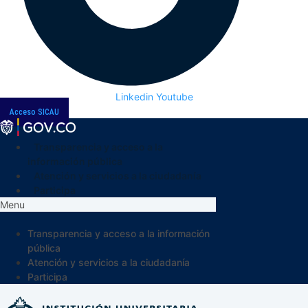
Linkedin
Youtube
Acceso SICAU
Transparencia y acceso a la
información pública
Atención y servicios a la ciudadanía
Participa
Menu
Transparencia y acceso a la información
pública
Atención y servicios a la ciudadanía
Participa