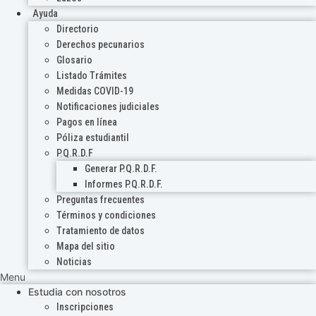
Ayuda
Directorio
Derechos pecunarios
Glosario
Listado Trámites
Medidas COVID-19
Notificaciones judiciales
Pagos en línea
Póliza estudiantil
P.Q.R.D.F
Generar P.Q.R.D.F.
Informes P.Q.R.D.F.
Preguntas frecuentes
Términos y condiciones
Tratamiento de datos
Mapa del sitio
Noticias
Menu
Estudia con nosotros
Inscripciones