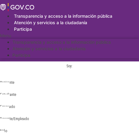
Saltar
al
contenido
Transparencia y acceso a la información pública
Atención y servicios a la ciudadanía
Participa
Menu
Transparencia y acceso a la información pública
Atención y servicios a la ciudadanía
Participa
Soy:
Aspirante
Estudiante
Egresado
Docente/Empleado
Niño