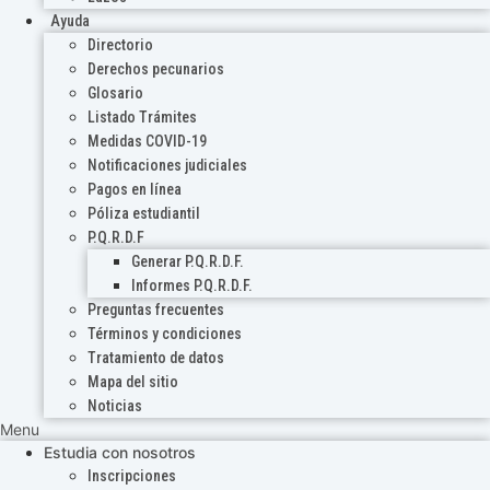
Ayuda
Directorio
Derechos pecunarios
Glosario
Listado Trámites
Medidas COVID-19
Notificaciones judiciales
Pagos en línea
Póliza estudiantil
P.Q.R.D.F
Generar P.Q.R.D.F.
Informes P.Q.R.D.F.
Preguntas frecuentes
Términos y condiciones
Tratamiento de datos
Mapa del sitio
Noticias
Menu
Estudia con nosotros
Inscripciones