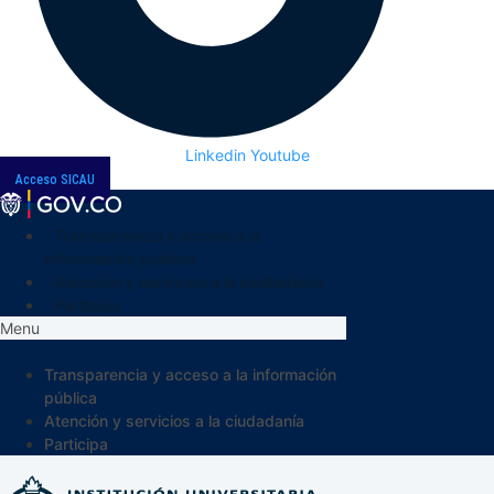
Linkedin
Youtube
Acceso SICAU
Transparencia y acceso a la
información pública
Atención y servicios a la ciudadanía
Participa
Menu
Transparencia y acceso a la información
pública
Atención y servicios a la ciudadanía
Participa