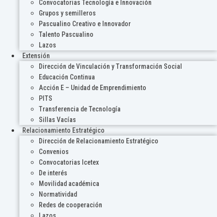
Convocatorias Tecnología e Innovación
Grupos y semilleros
Pascualino Creativo e Innovador
Talento Pascualino
Lazos
Extensión
Dirección de Vinculación y Transformación Social
Educación Continua
Acción E – Unidad de Emprendimiento
PITS
Transferencia de Tecnología
Sillas Vacías
Relacionamiento Estratégico
Dirección de Relacionamiento Estratégico
Convenios
Convocatorias Icetex
De interés
Movilidad académica
Normatividad
Redes de cooperación
Lazos