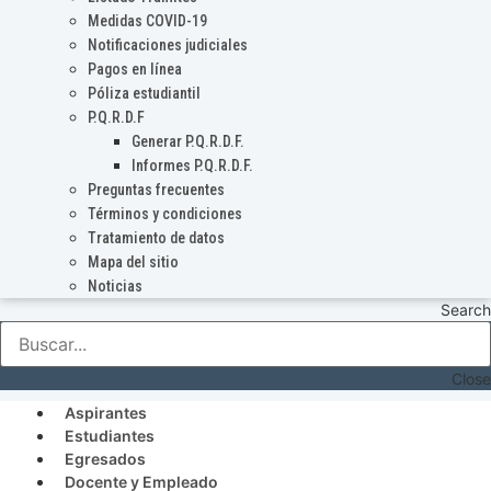
Medidas COVID-19
Notificaciones judiciales
Pagos en línea
Póliza estudiantil
P.Q.R.D.F
Generar P.Q.R.D.F.
Informes P.Q.R.D.F.
Preguntas frecuentes
Términos y condiciones
Tratamiento de datos
Mapa del sitio
Noticias
Search
Close
Aspirantes
Estudiantes
Egresados
Docente y Empleado