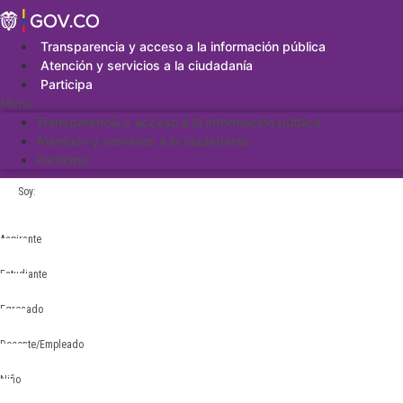
Saltar
al
contenido
Transparencia y acceso a la información pública
Atención y servicios a la ciudadanía
Participa
Menu
Transparencia y acceso a la información pública
Atención y servicios a la ciudadanía
Participa
Soy:
Aspirante
Estudiante
Egresado
Docente/Empleado
Niño