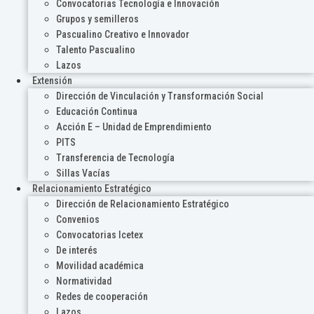
Convocatorias Tecnología e Innovación
Grupos y semilleros
Pascualino Creativo e Innovador
Talento Pascualino
Lazos
Extensión
Dirección de Vinculación y Transformación Social
Educación Continua
Acción E – Unidad de Emprendimiento
PITS
Transferencia de Tecnología
Sillas Vacías
Relacionamiento Estratégico
Dirección de Relacionamiento Estratégico
Convenios
Convocatorias Icetex
De interés
Movilidad académica
Normatividad
Redes de cooperación
Lazos