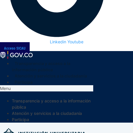
Linkedin
Youtube
Acceso SICAU
Transparencia y acceso a la
información pública
Atención y servicios a la ciudadanía
Participa
Menu
Transparencia y acceso a la información
pública
Atención y servicios a la ciudadanía
Participa