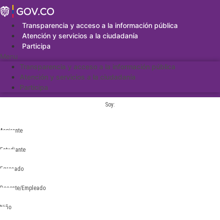
Saltar
al
contenido
Transparencia y acceso a la información pública
Atención y servicios a la ciudadanía
Participa
Menu
Transparencia y acceso a la información pública
Atención y servicios a la ciudadanía
Participa
Soy:
Aspirante
Estudiante
Egresado
Docente/Empleado
Niño