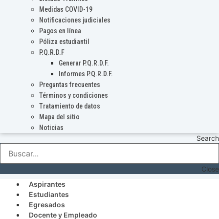
Medidas COVID-19
Notificaciones judiciales
Pagos en línea
Póliza estudiantil
P.Q.R.D.F
Generar P.Q.R.D.F.
Informes P.Q.R.D.F.
Preguntas frecuentes
Términos y condiciones
Tratamiento de datos
Mapa del sitio
Noticias
Search
Close
Aspirantes
Estudiantes
Egresados
Docente y Empleado