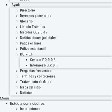
Ayuda
Directorio
Derechos pecunarios
Glosario
Listado Trámites
Medidas COVID-19
Notificaciones judiciales
Pagos en línea
Póliza estudiantil
P.Q.R.D.F
Generar P.Q.R.D.F.
Informes P.Q.R.D.F.
Preguntas frecuentes
Términos y condiciones
Tratamiento de datos
Mapa del sitio
Noticias
Menu
Estudia con nosotros
Inscripciones