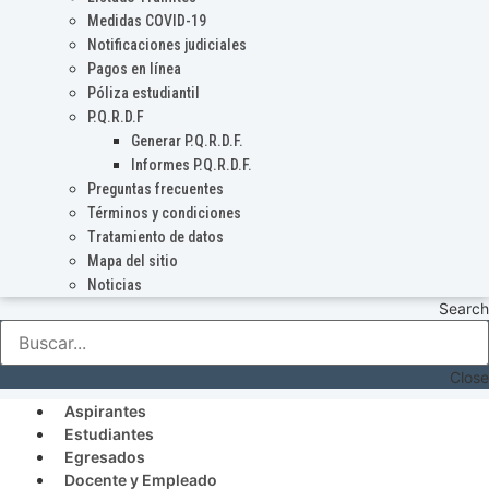
Medidas COVID-19
Notificaciones judiciales
Pagos en línea
Póliza estudiantil
P.Q.R.D.F
Generar P.Q.R.D.F.
Informes P.Q.R.D.F.
Preguntas frecuentes
Términos y condiciones
Tratamiento de datos
Mapa del sitio
Noticias
Search
Close
Aspirantes
Estudiantes
Egresados
Docente y Empleado