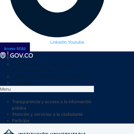
Linkedin
Youtube
Acceso SICAU
Transparencia y acceso a la
información pública
Atención y servicios a la ciudadanía
Participa
Menu
Transparencia y acceso a la información
pública
Atención y servicios a la ciudadanía
Participa