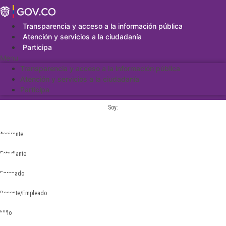
Saltar
al
contenido
Transparencia y acceso a la información pública
Atención y servicios a la ciudadanía
Participa
Menu
Transparencia y acceso a la información pública
Atención y servicios a la ciudadanía
Participa
Soy:
Aspirante
Estudiante
Egresado
Docente/Empleado
Niño