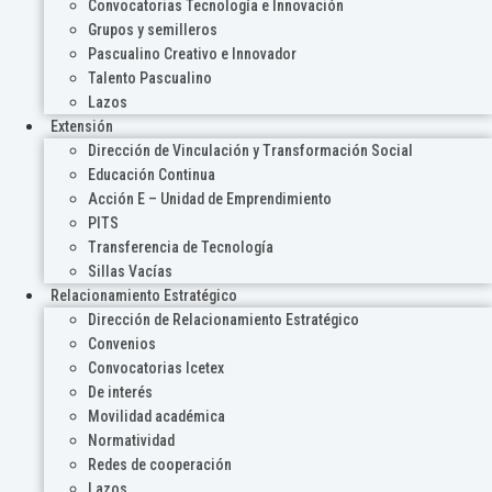
Convocatorias Tecnología e Innovación
Grupos y semilleros
Pascualino Creativo e Innovador
Talento Pascualino
Lazos
Extensión
Dirección de Vinculación y Transformación Social
Educación Continua
Acción E – Unidad de Emprendimiento
PITS
Transferencia de Tecnología
Sillas Vacías
Relacionamiento Estratégico
Dirección de Relacionamiento Estratégico
Convenios
Convocatorias Icetex
De interés
Movilidad académica
Normatividad
Redes de cooperación
Lazos