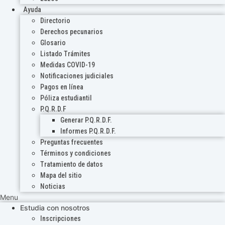
Ayuda
Directorio
Derechos pecunarios
Glosario
Listado Trámites
Medidas COVID-19
Notificaciones judiciales
Pagos en línea
Póliza estudiantil
P.Q.R.D.F
Generar P.Q.R.D.F.
Informes P.Q.R.D.F.
Preguntas frecuentes
Términos y condiciones
Tratamiento de datos
Mapa del sitio
Noticias
Menu
Estudia con nosotros
Inscripciones