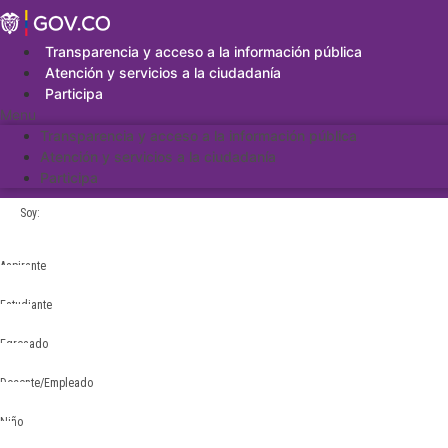
Saltar
al
contenido
Transparencia y acceso a la información pública
Atención y servicios a la ciudadanía
Participa
Menu
Transparencia y acceso a la información pública
Atención y servicios a la ciudadanía
Participa
Soy:
Aspirante
Estudiante
Egresado
Docente/Empleado
Niño