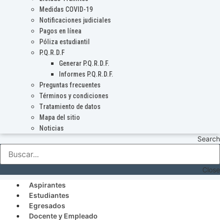
Medidas COVID-19
Notificaciones judiciales
Pagos en línea
Póliza estudiantil
P.Q.R.D.F
Generar P.Q.R.D.F.
Informes P.Q.R.D.F.
Preguntas frecuentes
Términos y condiciones
Tratamiento de datos
Mapa del sitio
Noticias
Search
Close
Aspirantes
Estudiantes
Egresados
Docente y Empleado