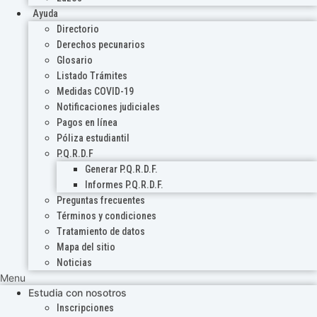
Ayuda
Directorio
Derechos pecunarios
Glosario
Listado Trámites
Medidas COVID-19
Notificaciones judiciales
Pagos en línea
Póliza estudiantil
P.Q.R.D.F
Generar P.Q.R.D.F.
Informes P.Q.R.D.F.
Preguntas frecuentes
Términos y condiciones
Tratamiento de datos
Mapa del sitio
Noticias
Menu
Estudia con nosotros
Inscripciones