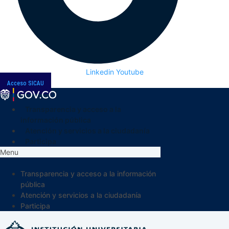
Linkedin
Youtube
Acceso SICAU
Transparencia y acceso a la
información pública
Atención y servicios a la ciudadanía
Participa
Menu
Transparencia y acceso a la información
pública
Atención y servicios a la ciudadanía
Participa