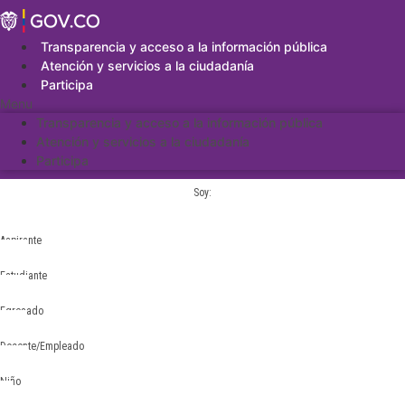
Saltar
al
contenido
Transparencia y acceso a la información pública
Atención y servicios a la ciudadanía
Participa
Menu
Transparencia y acceso a la información pública
Atención y servicios a la ciudadanía
Participa
Soy:
Aspirante
Estudiante
Egresado
Docente/Empleado
Niño