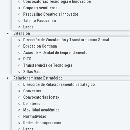
Convocatorias Tecnología e Innovación
Grupos y semilleros
Pascualino Creativo e Innovador
Talento Pascualino
Lazos
Extensión
Dirección de Vinculación y Transformación Social
Educación Continua
Acción E – Unidad de Emprendimiento
PITS
Transferencia de Tecnología
Sillas Vacías
Relacionamiento Estratégico
Dirección de Relacionamiento Estratégico
Convenios
Convocatorias Icetex
De interés
Movilidad académica
Normatividad
Redes de cooperación
Lazos