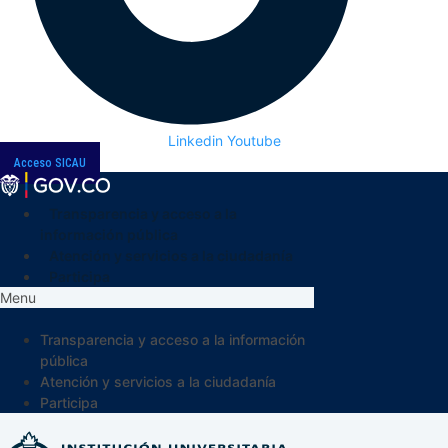
Linkedin
Youtube
Acceso SICAU
Transparencia y acceso a la
información pública
Atención y servicios a la ciudadanía
Participa
Menu
Transparencia y acceso a la información
pública
Atención y servicios a la ciudadanía
Participa