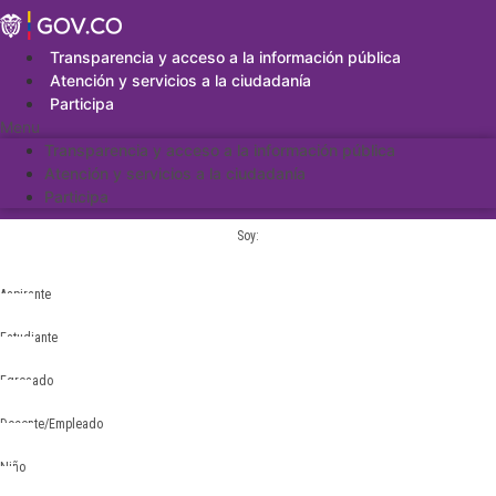
Saltar
al
contenido
Transparencia y acceso a la información pública
Atención y servicios a la ciudadanía
Participa
Menu
Transparencia y acceso a la información pública
Atención y servicios a la ciudadanía
Participa
Soy:
Aspirante
Estudiante
Egresado
Docente/Empleado
Niño