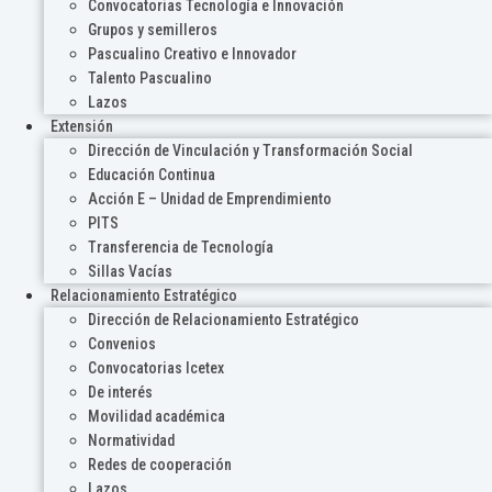
Convocatorias Tecnología e Innovación
Grupos y semilleros
Pascualino Creativo e Innovador
Talento Pascualino
Lazos
Extensión
Dirección de Vinculación y Transformación Social
Educación Continua
Acción E – Unidad de Emprendimiento
PITS
Transferencia de Tecnología
Sillas Vacías
Relacionamiento Estratégico
Dirección de Relacionamiento Estratégico
Convenios
Convocatorias Icetex
De interés
Movilidad académica
Normatividad
Redes de cooperación
Lazos