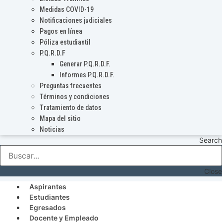
Medidas COVID-19
Notificaciones judiciales
Pagos en línea
Póliza estudiantil
P.Q.R.D.F
Generar P.Q.R.D.F.
Informes P.Q.R.D.F.
Preguntas frecuentes
Términos y condiciones
Tratamiento de datos
Mapa del sitio
Noticias
Search
Close
Aspirantes
Estudiantes
Egresados
Docente y Empleado