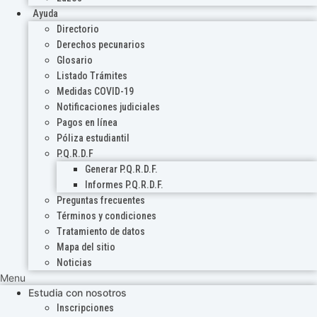
Ayuda
Directorio
Derechos pecunarios
Glosario
Listado Trámites
Medidas COVID-19
Notificaciones judiciales
Pagos en línea
Póliza estudiantil
P.Q.R.D.F
Generar P.Q.R.D.F.
Informes P.Q.R.D.F.
Preguntas frecuentes
Términos y condiciones
Tratamiento de datos
Mapa del sitio
Noticias
Menu
Estudia con nosotros
Inscripciones