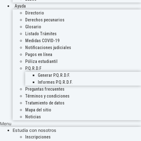
Ayuda
Directorio
Derechos pecunarios
Glosario
Listado Trámites
Medidas COVID-19
Notificaciones judiciales
Pagos en línea
Póliza estudiantil
P.Q.R.D.F
Generar P.Q.R.D.F.
Informes P.Q.R.D.F.
Preguntas frecuentes
Términos y condiciones
Tratamiento de datos
Mapa del sitio
Noticias
Menu
Estudia con nosotros
Inscripciones