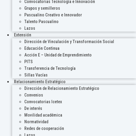
Convocatorias Tecnología e Innovación
Grupos y semilleros
Pascualino Creativo e Innovador
Talento Pascualino
Lazos
Extensión
Dirección de Vinculación y Transformación Social
Educación Continua
Acción E – Unidad de Emprendimiento
PITS
Transferencia de Tecnología
Sillas Vacías
Relacionamiento Estratégico
Dirección de Relacionamiento Estratégico
Convenios
Convocatorias Icetex
De interés
Movilidad académica
Normatividad
Redes de cooperación
Lazos