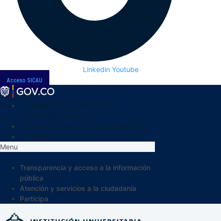
Linkedin
Youtube
Acceso SICAU
Transparencia y acceso a la
información pública
Atención y servicios a la ciudadanía
Participa
Menu
Transparencia y acceso a la información
pública
Atención y servicios a la ciudadanía
Participa