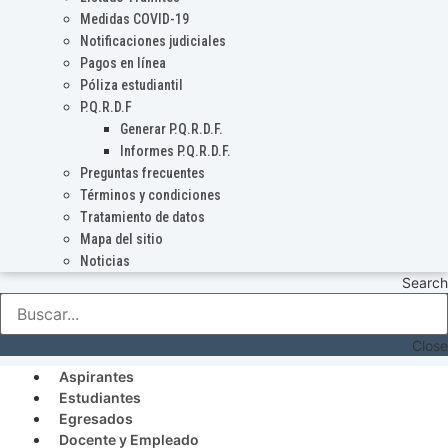
Medidas COVID-19
Notificaciones judiciales
Pagos en línea
Póliza estudiantil
P.Q.R.D.F
Generar P.Q.R.D.F.
Informes P.Q.R.D.F.
Preguntas frecuentes
Términos y condiciones
Tratamiento de datos
Mapa del sitio
Noticias
Search
Close
Aspirantes
Estudiantes
Egresados
Docente y Empleado