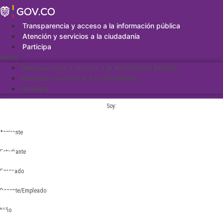
Saltar
al
contenido
Transparencia y acceso a la información pública
Atención y servicios a la ciudadanía
Participa
Menu
Transparencia y acceso a la información pública
Atención y servicios a la ciudadanía
Participa
Soy:
Aspirante
Estudiante
Egresado
Docente/Empleado
Niño