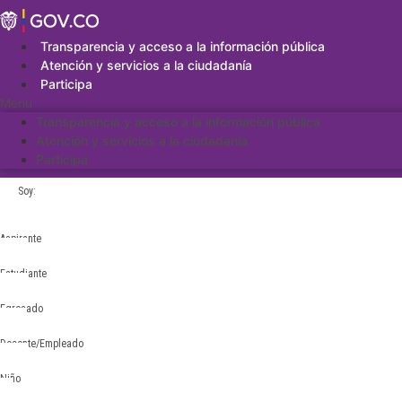
Saltar
al
contenido
Transparencia y acceso a la información pública
Atención y servicios a la ciudadanía
Participa
Menu
Transparencia y acceso a la información pública
Atención y servicios a la ciudadanía
Participa
Soy:
Aspirante
Estudiante
Egresado
Docente/Empleado
Niño