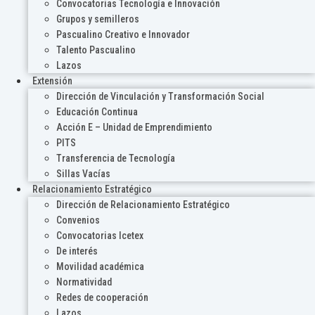
Convocatorias Tecnología e Innovación
Grupos y semilleros
Pascualino Creativo e Innovador
Talento Pascualino
Lazos
Extensión
Dirección de Vinculación y Transformación Social
Educación Continua
Acción E – Unidad de Emprendimiento
PITS
Transferencia de Tecnología
Sillas Vacías
Relacionamiento Estratégico
Dirección de Relacionamiento Estratégico
Convenios
Convocatorias Icetex
De interés
Movilidad académica
Normatividad
Redes de cooperación
Lazos