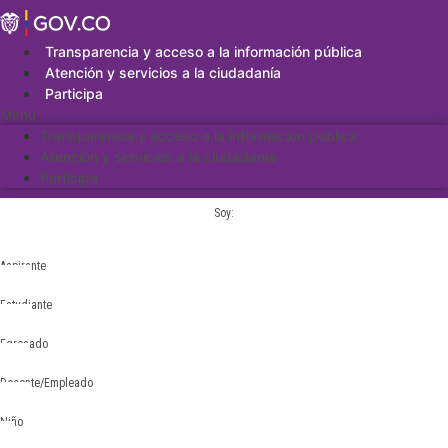
Saltar
al
contenido
Transparencia y acceso a la información pública
Atención y servicios a la ciudadanía
Participa
Menu
Transparencia y acceso a la información pública
Atención y servicios a la ciudadanía
Participa
Soy:
Aspirante
Estudiante
Egresado
Docente/Empleado
Niño