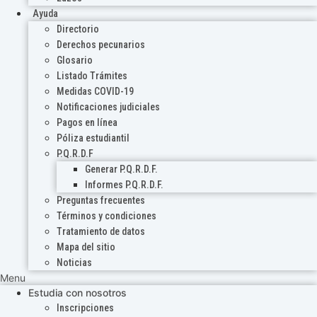
Ayuda
Directorio
Derechos pecunarios
Glosario
Listado Trámites
Medidas COVID-19
Notificaciones judiciales
Pagos en línea
Póliza estudiantil
P.Q.R.D.F
Generar P.Q.R.D.F.
Informes P.Q.R.D.F.
Preguntas frecuentes
Términos y condiciones
Tratamiento de datos
Mapa del sitio
Noticias
Menu
Estudia con nosotros
Inscripciones