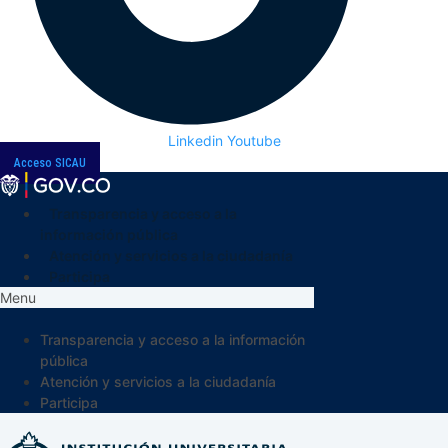
Linkedin
Youtube
Acceso SICAU
Transparencia y acceso a la
información pública
Atención y servicios a la ciudadanía
Participa
Menu
Transparencia y acceso a la información
pública
Atención y servicios a la ciudadanía
Participa