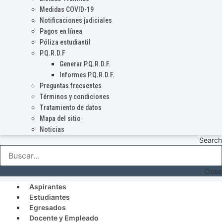
Medidas COVID-19
Notificaciones judiciales
Pagos en línea
Póliza estudiantil
P.Q.R.D.F
Generar P.Q.R.D.F.
Informes P.Q.R.D.F.
Preguntas frecuentes
Términos y condiciones
Tratamiento de datos
Mapa del sitio
Noticias
Search
Close
Aspirantes
Estudiantes
Egresados
Docente y Empleado