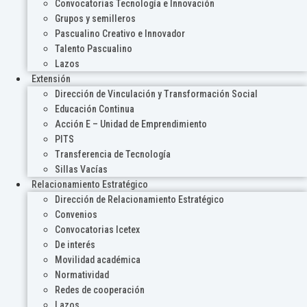
Convocatorias Tecnología e Innovación
Grupos y semilleros
Pascualino Creativo e Innovador
Talento Pascualino
Lazos
Extensión
Dirección de Vinculación y Transformación Social
Educación Continua
Acción E – Unidad de Emprendimiento
PITS
Transferencia de Tecnología
Sillas Vacías
Relacionamiento Estratégico
Dirección de Relacionamiento Estratégico
Convenios
Convocatorias Icetex
De interés
Movilidad académica
Normatividad
Redes de cooperación
Lazos