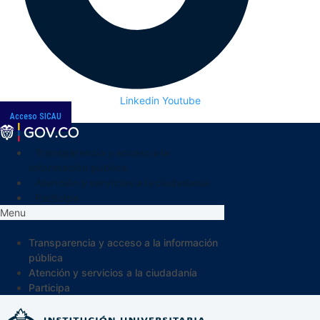
Linkedin
Youtube
Acceso SICAU
Transparencia y acceso a la
información pública
Atención y servicios a la ciudadanía
Participa
Menu
Transparencia y acceso a la información
pública
Atención y servicios a la ciudadanía
Participa