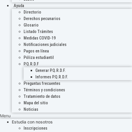
Ayuda
Directorio
Derechos pecunarios
Glosario
Listado Trámites
Medidas COVID-19
Notificaciones judiciales
Pagos en línea
Póliza estudiantil
P.Q.R.D.F
Generar P.Q.R.D.F.
Informes P.Q.R.D.F.
Preguntas frecuentes
Términos y condiciones
Tratamiento de datos
Mapa del sitio
Noticias
Menu
Estudia con nosotros
Inscripciones