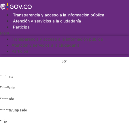
Saltar
al
contenido
Transparencia y acceso a la información pública
Atención y servicios a la ciudadanía
Participa
Menu
Transparencia y acceso a la información pública
Atención y servicios a la ciudadanía
Participa
Soy:
Aspirante
Estudiante
Egresado
Docente/Empleado
Niño