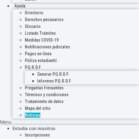
Ayuda
Directorio
Derechos pecunarios
Glosario
Listado Trámites
Medidas COVID-19
Notificaciones judiciales
Pagos en línea
Póliza estudiantil
P.Q.R.D.F
Generar P.Q.R.D.F.
Informes P.Q.R.D.F.
Preguntas frecuentes
Términos y condiciones
Tratamiento de datos
Mapa del sitio
Noticias
Menu
Estudia con nosotros
Inscripciones