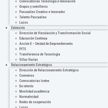
Convocatorias Tecnología e Innovación
Grupos y semilleros
Pascualino Creativo e Innovador
Talento Pascualino
Lazos
Extensión
Dirección de Vinculación y Transformación Social
Educación Continua
Acción E – Unidad de Emprendimiento
PITS
Transferencia de Tecnología
Sillas Vacías
Relacionamiento Estratégico
Dirección de Relacionamiento Estratégico
Convenios
Convocatorias Icetex
De interés
Movilidad académica
Normatividad
Redes de cooperación
Lazos