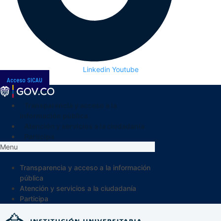
Linkedin
Youtube
Acceso SICAU
Transparencia y acceso a la
información pública
Atención y servicios a la ciudadanía
Participa
Menu
Transparencia y acceso a la información
pública
Atención y servicios a la ciudadanía
Participa