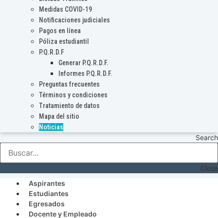
Medidas COVID-19
Notificaciones judiciales
Pagos en línea
Póliza estudiantil
P.Q.R.D.F
Generar P.Q.R.D.F.
Informes P.Q.R.D.F.
Preguntas frecuentes
Términos y condiciones
Tratamiento de datos
Mapa del sitio
Noticias
Search
Close
Aspirantes
Estudiantes
Egresados
Docente y Empleado