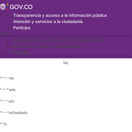
Saltar
al
contenido
Transparencia y acceso a la información pública
Atención y servicios a la ciudadanía
Participa
Menu
Transparencia y acceso a la información pública
Atención y servicios a la ciudadanía
Participa
Soy:
Aspirante
Estudiante
Egresado
Docente/Empleado
Niño