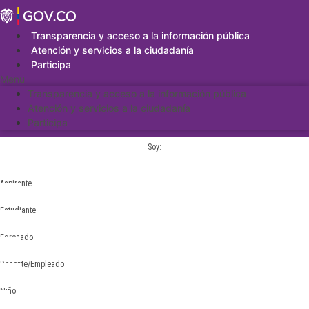
Saltar
al
contenido
Transparencia y acceso a la información pública
Atención y servicios a la ciudadanía
Participa
Menu
Transparencia y acceso a la información pública
Atención y servicios a la ciudadanía
Participa
Soy:
Aspirante
Estudiante
Egresado
Docente/Empleado
Niño