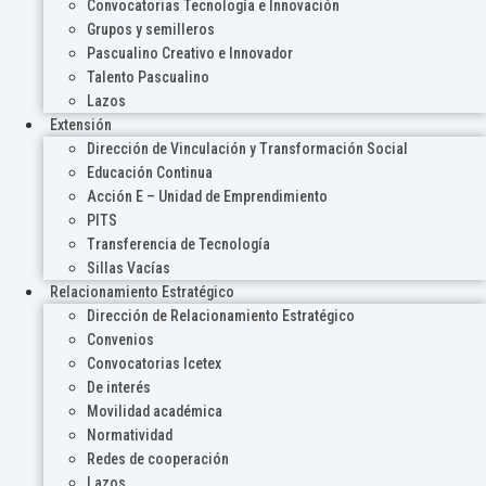
Convocatorias Tecnología e Innovación
Grupos y semilleros
Pascualino Creativo e Innovador
Talento Pascualino
Lazos
Extensión
Dirección de Vinculación y Transformación Social
Educación Continua
Acción E – Unidad de Emprendimiento
PITS
Transferencia de Tecnología
Sillas Vacías
Relacionamiento Estratégico
Dirección de Relacionamiento Estratégico
Convenios
Convocatorias Icetex
De interés
Movilidad académica
Normatividad
Redes de cooperación
Lazos