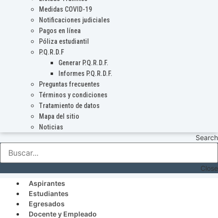
Medidas COVID-19
Notificaciones judiciales
Pagos en línea
Póliza estudiantil
P.Q.R.D.F
Generar P.Q.R.D.F.
Informes P.Q.R.D.F.
Preguntas frecuentes
Términos y condiciones
Tratamiento de datos
Mapa del sitio
Noticias
Search
Close
Aspirantes
Estudiantes
Egresados
Docente y Empleado