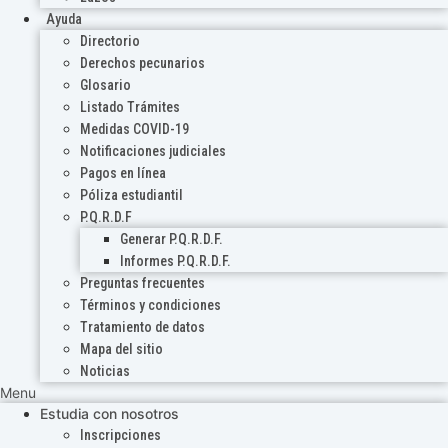
Ayuda
Directorio
Derechos pecunarios
Glosario
Listado Trámites
Medidas COVID-19
Notificaciones judiciales
Pagos en línea
Póliza estudiantil
P.Q.R.D.F
Generar P.Q.R.D.F.
Informes P.Q.R.D.F.
Preguntas frecuentes
Términos y condiciones
Tratamiento de datos
Mapa del sitio
Noticias
Menu
Estudia con nosotros
Inscripciones