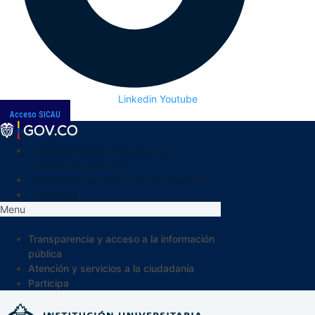
Linkedin
Youtube
Acceso SICAU
Transparencia y acceso a la
información pública
Atención y servicios a la ciudadanía
Participa
Menu
Transparencia y acceso a la información
pública
Atención y servicios a la ciudadanía
Participa