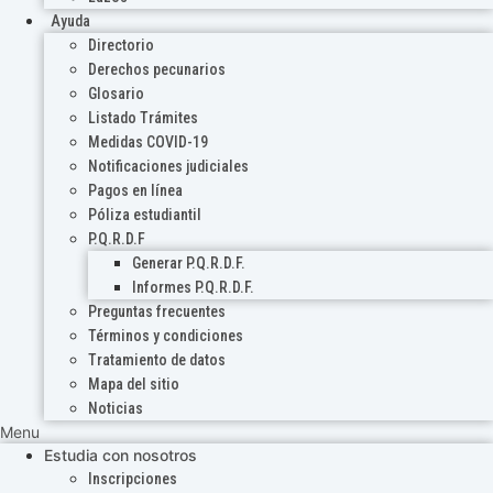
Ayuda
Directorio
Derechos pecunarios
Glosario
Listado Trámites
Medidas COVID-19
Notificaciones judiciales
Pagos en línea
Póliza estudiantil
P.Q.R.D.F
Generar P.Q.R.D.F.
Informes P.Q.R.D.F.
Preguntas frecuentes
Términos y condiciones
Tratamiento de datos
Mapa del sitio
Noticias
Menu
Estudia con nosotros
Inscripciones