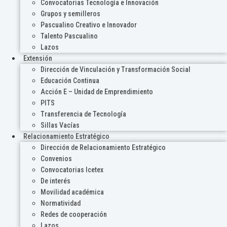
Convocatorias Tecnología e Innovación
Grupos y semilleros
Pascualino Creativo e Innovador
Talento Pascualino
Lazos
Extensión
Dirección de Vinculación y Transformación Social
Educación Continua
Acción E – Unidad de Emprendimiento
PITS
Transferencia de Tecnología
Sillas Vacías
Relacionamiento Estratégico
Dirección de Relacionamiento Estratégico
Convenios
Convocatorias Icetex
De interés
Movilidad académica
Normatividad
Redes de cooperación
Lazos