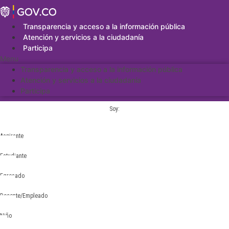
Saltar
al
contenido
Transparencia y acceso a la información pública
Atención y servicios a la ciudadanía
Participa
Menu
Transparencia y acceso a la información pública
Atención y servicios a la ciudadanía
Participa
Soy:
Aspirante
Estudiante
Egresado
Docente/Empleado
Niño