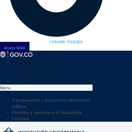
Linkedin
Youtube
Acceso SICAU
Transparencia y acceso a la
información pública
Atención y servicios a la ciudadanía
Participa
Menu
Transparencia y acceso a la información
pública
Atención y servicios a la ciudadanía
Participa