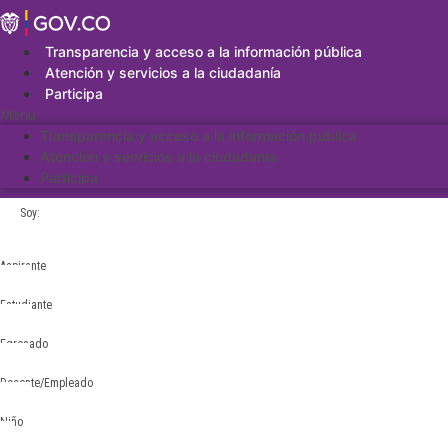
Saltar
al
contenido
Transparencia y acceso a la información pública
Atención y servicios a la ciudadanía
Participa
Menu
Transparencia y acceso a la información pública
Atención y servicios a la ciudadanía
Participa
Soy:
Aspirante
Estudiante
Egresado
Docente/Empleado
Niño